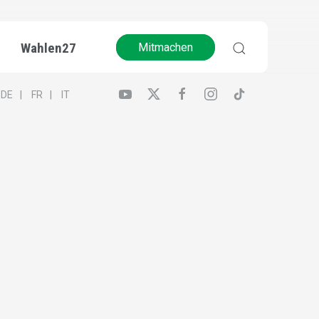
Wahlen27
Mitmachen
DE
FR
IT