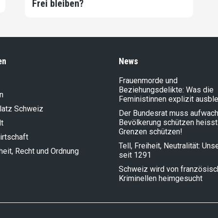
Frei bleiben?
en
News
Frauenmorde und
Beziehungsdelikte: Was die
n
Feministinnen explizit ausbl
latz Schweiz
Der Bundesrat muss aufwach
Bevölkerung schützen heisst
t
Grenzen schützen!
rt­schaft
Tell, Freiheit, Neutralität: Un
heit, Recht und Ordnung
seit 1291
Schweiz wird von französis
Kriminellen heimgesucht