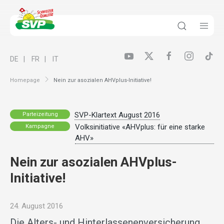
DE
FR
IT
Homepage
Nein zur asozialen AHVplus-Initiative!
SVP-Klartext August 2016
Parteizeitung
Volksinitiative «AHVplus: für eine starke
Kampagne
AHV»
Nein zur asozialen AHVplus-
Initiative!
24. August 2016
Die Alters- und Hinterlassenenversicherung