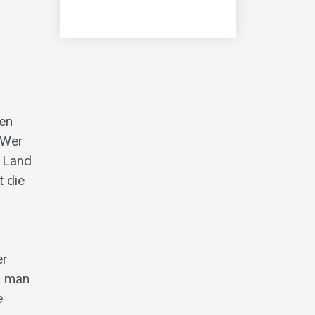
hen
 Wer
u Land
t die
er
n man
e