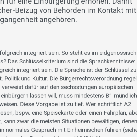
n für eine Einbürgerung erhöhen. Damit
cher-Beizug von Behörden im Kontakt mit
rgangenheit angehören.
folgreich integriert sein. So steht es im eidgenössisc
s? Das Schlüsselkriterium sind die Sprachkenntnisse:
greich integriert sein. Die Sprache ist der Schlüssel z
, Politik und Kultur. Die Bürgerrechtsverordnung regel
 verweist dafür auf den sechsstufigen europäischen
einbürgern lassen will, muss mindestens B1 mündlich
fweisen. Diese Vorgabe ist zu tief. Wer schriftlich A2
lesen, bspw. eine Speisekarte oder einen Fahrplan, ab
, kann zwar die meisten Situationen bewältigen, dene
ein normales Gespräch mit Einheimischen führen (sieh