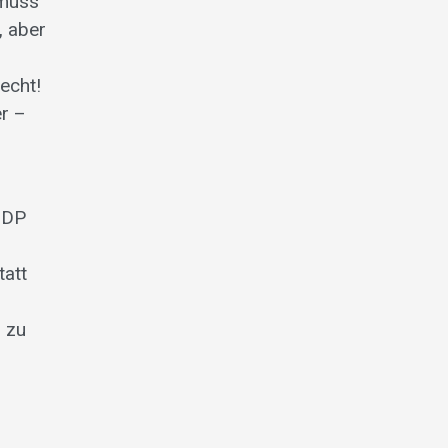
 muss
, aber
echt!
er –
BDP
tatt
 zu