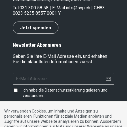
Tel.
031 300 58 58
| E-Mail:
info@svp.ch
| CH83
0023 5235 8557 0001 Y
Jetzt spenden
Newsletter Abonnieren
Geben Sie Ihre E-Mail Adresse ein, und erhalten
Sie die aktuellsten Informationen zuerst.
Ich habe die
Datenschutzerklärung
gelesen und
verstanden.
Wir verwenden Cookies, um Inhalte und Anzeigen zu
personalisieren, Funktionen für soziale Medien anbieten und
Impressum
|
Datenschutzerklärung
|
Kontakt
Zugriffe auf unsere Webseite analysieren zu können. Ausserdem
geben wir Informationen zur Nutzung unserer Webseite an unsere