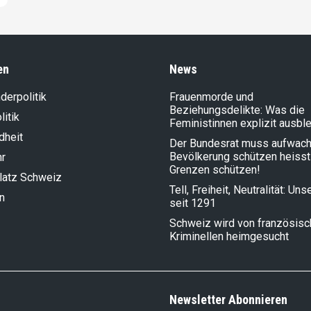
en
News
der­politik
Frauenmorde und
Beziehungsdelikte: Was die
litik
Feministinnen explizit ausbl
dheit
Der Bundesrat muss aufwach
Bevölkerung schützen heisst
hr
Grenzen schützen!
latz Schweiz
Tell, Freiheit, Neutralität: Un
n
seit 1291
Schweiz wird von französis
Kriminellen heimgesucht
Newsletter Abonnieren