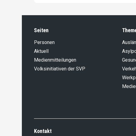
Seiten
Them
Personen
Auslän
Aktuell
Asylpo
Medienmitteilungen
Gesun
Volksinitiativen der SVP
Verke
Werkp
Medie
Kontakt