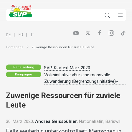
DE
FR
IT
Homepage
Zuwenige Ressourcen für zuviele Leute
SVP-Klartext März 2020
Parteizeitung
Volksinitiative «Für eine massvolle
Kampagne
Zuwanderung (Begrenzungsinitiative)»
Zuwenige Ressourcen für zuviele
Leute
30. März 2020,
Andrea Geissbühler
, Nationalrätin, Bäriswil
Falls weiterhin unterkontrolliert Menschen in