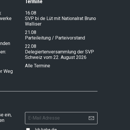
Termine
:
16.08
lwerke
SVP bi de Lüt mit Nationalrat Bruno
Walliser
21.08
Parteileitung / Parteivorstand
enden
22.08
en:
Delegiertenversammlung der SVP
Schweiz vom 22. August 2026
Alle Termine
ser Weg
e ein,
ten
Ich habe die