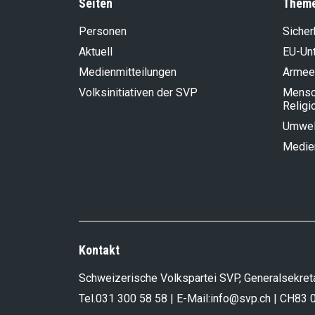
Seiten
Them
Personen
Sicher
Aktuell
EU-Un
Medienmitteilungen
Armee
Volksinitiativen der SVP
Mensch
Religi
Umwel
Medie
Kontakt
Schweizerische Volkspartei SVP, Generalsekreta
Tel.
031 300 58 58
| E-Mail:
info@svp.ch
| CH83 