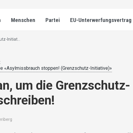
n
Menschen
Partei
EU-Unterwerfungsvertrag
z-Initiat...
4
ve «Asylmissbrauch stoppen! (Grenzschutz-Initiative)»
an, um die Grenzschutz-
rschreiben!
eriberg