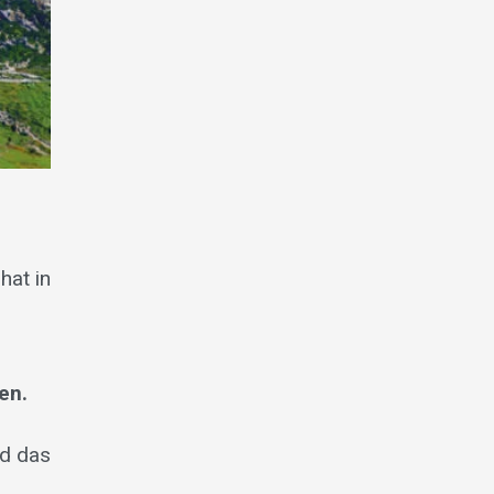
hat in
en.
nd das