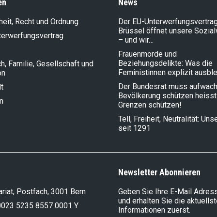
en
News
heit, Recht und Ordnung
Der EU-Unterwerfungsvertrag
Brüssel öffnet unsere Sozia
terwerfungsvertrag
– und wir…
Frauenmorde und
Beziehungsdelikte: Was die
, Familie, Gesellschaft und
Feministinnen explizit ausbl
on
Der Bundesrat muss aufwach
t
Bevölkerung schützen heisst
n
Grenzen schützen!
Tell, Freiheit, Neutralität: Un
seit 1291
Newsletter Abonnieren
riat, Postfach, 3001 Bern
Geben Sie Ihre E-Mail Adress
und erhalten Sie die aktuells
0023 5235 8557 0001 Y
Informationen zuerst.