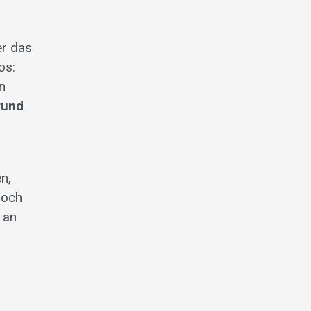
er das
os:
n
rund
n,
noch
 an