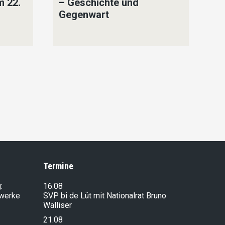
m 22.
– Geschichte und
Na
Gegenwart
un
Ni
Y
Na
F
Termine
:
16.08
lwerke
SVP bi de Lüt mit Nationalrat Bruno
Walliser
21.08