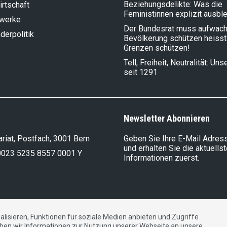
Beziehungsdelikte: Was die
rt­schaft
Feministinnen explizit ausbl
lwerke
Der Bundesrat muss aufwach
der­politik
Bevölkerung schützen heisst
Grenzen schützen!
Tell, Freiheit, Neutralität: Un
seit 1291
Newsletter Abonnieren
riat, Postfach, 3001 Bern
Geben Sie Ihre E-Mail Adress
und erhalten Sie die aktuells
0023 5235 8557 0001 Y
Informationen zuerst.
lisieren, Funktionen für soziale Medien anbieten und Zugriffe
DE
FR
IT
ben wir Informationen zur Nutzung unserer Webseite an unsere