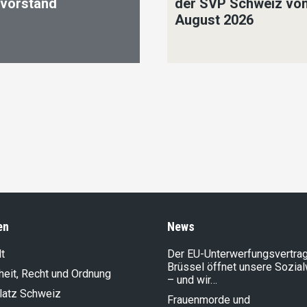
ivorstand
der SVP Schweiz vo
August 2026
en
News
t
Der EU-Unterwerfungsvertrag
Brüssel öffnet unsere Sozia
heit, Recht und Ordnung
– und wir…
latz Schweiz
Frauenmorde und