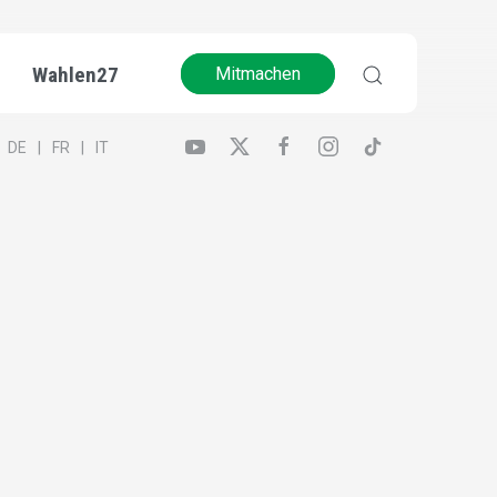
Wahlen27
Mitmachen
DE
FR
IT