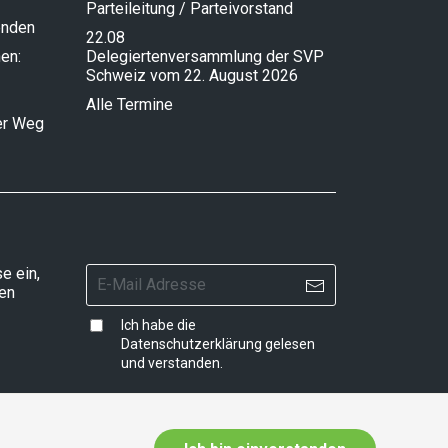
Parteileitung / Parteivorstand
enden
22.08
en:
Delegiertenversammlung der SVP
Schweiz vom 22. August 2026
Alle Termine
ser Weg
e ein,
ten
Ich habe die
Datenschutzerklärung
gelesen
und verstanden.