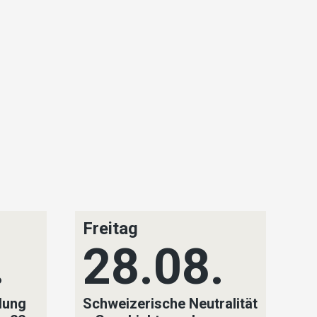
Freitag
S
.
28.08.
lung
Schweizerische Neutralität
SV