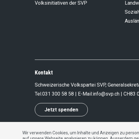
Volksinitiativen der SVP
Landwi
Sozia
Auslän
Kontakt
Schweizerische Volkspartei SVP, Generalsekreta
Tel.
031 300 58 58
| E-Mail:
info@svp.ch
| CH83 
Jetzt spenden
Wir verwenden Cookies, um Inhalte und Anzeigen zu persona
Impressum
|
Datenschutzerklärung
|
Kontakt
auf unsere Webseite analysieren zu können. Ausserdem ge