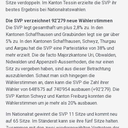
Sitze verdoppeln. Im Kanton Tessin erzielte die SVP ihr
bestes Ergebnis bei Nationalratswahlen.
Die SVP verzeichnet 92‘279 neue Wählerstimmen
Die SVP legt gesamthaft um plus 2,8% zu. In den
Kantonen Schaffhausen und Graubünden legt sie gar über
5% zu. In den Kantonen Schaffhausen, Schwyz, Thurgau
und Aargau hat die SVP eine Parteistärke von 38% und
mehr erzielt. Die de facto Majorzkantone Uri, Obwalden,
Nidwalden und Appenzell-Ausserrhoden, die nur einen
Sitz zu vergeben haben, sind aus dieser Betrachtung
auszublenden. Schaut man sich hingegen die
Wählerstimmen an, dann kann die SVP die Zahl ihrer
Wähler von 648‘675 auf 740‘954 ausbauen (+92‘279). Die
SVP Kanton Schwyz und Kanton Freiburg konnten die
Wählerstimmen um je mehr als 20% ausbauen.
Im Nationalrat gewinnt die SVP 11 Sitze und kommt neu
auf 65 Sitze. Im Ständerat kann sie ihre fünf Sitze halten.
Zusammen mit den zwei wiedergewählten Vertretern der