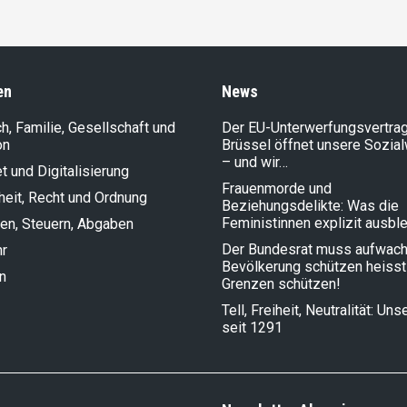
en
News
, Familie, Gesellschaft und
Der EU-Unterwerfungsvertrag
on
Brüssel öffnet unsere Sozia
– und wir…
et und Digitalisierung
Frauenmorde und
heit, Recht und Ordnung
Beziehungsdelikte: Was die
Feministinnen explizit ausbl
en, Steuern, Abgaben
Der Bundesrat muss aufwach
hr
Bevölkerung schützen heisst
n
Grenzen schützen!
Tell, Freiheit, Neutralität: Un
seit 1291