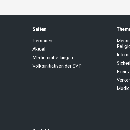
Seiten
Them
Personen
Mensch
Religi
Aktuell
Intern
Medienmitteilungen
Sicher
Volksinitiativen der SVP
Finanz
Verke
Medie