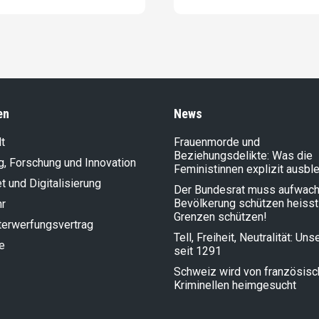
en
News
t
Frauenmorde und
Beziehungsdelikte: Was die
g, Forschung und Innovation
Feministinnen explizit ausbl
et und Digitalisierung
Der Bundesrat muss aufwach
Bevölkerung schützen heisst
hr
Grenzen schützen!
terwerfungsvertrag
Tell, Freiheit, Neutralität: Un
e
seit 1291
Schweiz wird von französis
Kriminellen heimgesucht