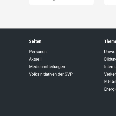
Seiten
Them
Personen
Umwel
Aktuell
Bildun
Medienmitteilungen
Intern
Volksinitiativen der SVP
Verke
EU-Un
Energi