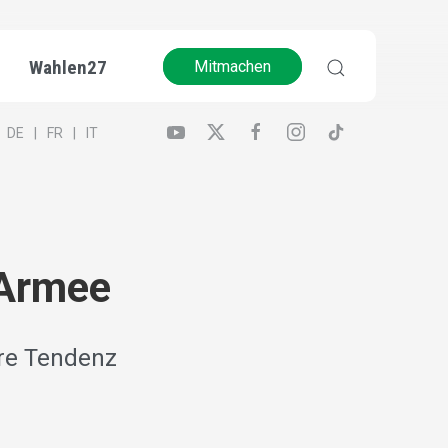
Wahlen27
Mitmachen
DE
FR
IT
 Armee
ere Tendenz