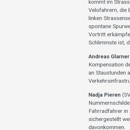
kommt im Strass
Velofahrern, die
linken Strassens
spontane Spurwe
Vortritt erkämpfe
Schlimmste ist, 
Andreas Glarner
Kompensation der
an Staustunden a
Verkehrsinfrastr
Nadja Pieren
(SV
Nummernschilder
Fahrradfahrer in
sichergestellt we
davonkommen.