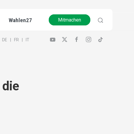
Wahlen27
Mitmachen
DE
FR
IT
 die