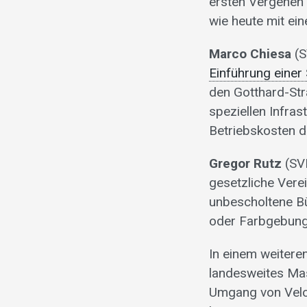
ersten Vergehen 
wie heute mit ei
Marco Chiesa
(S
Einführung einer
den Gotthard-Str
speziellen Infras
Betriebskosten d
Gregor Rutz
(SVP
gesetzliche Vere
unbescholtene B
oder Farbgebung
In einem weitere
landesweites Ma
Umgang von Velo