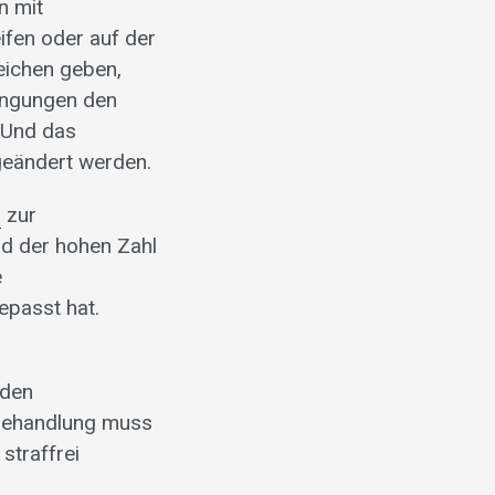
n mit
ifen oder auf der
eichen geben,
ingungen den
. Und das
 geändert werden.
n
zur
nd der hohen Zahl
e
epasst hat.
rden
hbehandlung muss
straffrei