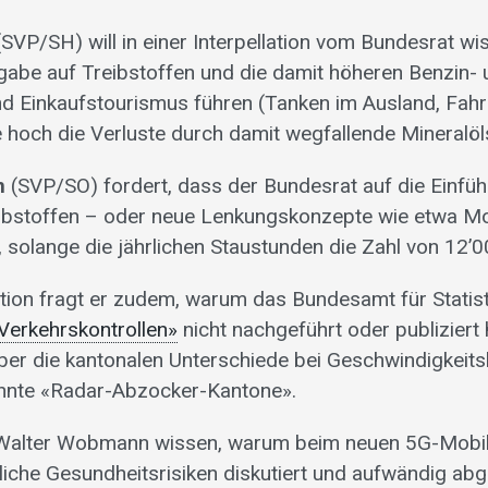
SVP/SH) will in einer Interpellation vom Bundesrat wi
bgabe auf Treibstoffen und die damit höheren Benzin- 
d Einkaufstourismus führen (Tanken im Ausland, Fahr
 hoch die Verluste durch damit wegfallende Mineralöl
n
(SVP/SO) fordert, dass der Bundesrat auf die Einfüh
bstoffen – oder neue Lenkungskonzepte wie etwa Mob
, solange die jährlichen Staustunden die Zahl von 12’
lation fragt er zudem, warum das Bundesamt für Statis
 Verkehrskontrollen»
nicht nachgeführt oder publiziert 
ber die kantonalen Unterschiede bei Geschwindigkeits
annte «Radar-Abzocker-Kantone».
l Walter Wobmann wissen, warum beim neuen 5G-Mobil
iche Gesundheitsrisiken diskutiert und aufwändig abg