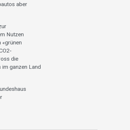
oautos aber
zur
em Nutzen
n «grünen
 CO2-
ross die
s im ganzen Land
 Bundeshaus
er