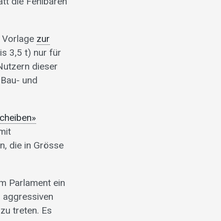
tt die Fehlbaren
e Vorlage
zur
is 3,5 t) nur für
Nutzern dieser
n Bau- und
scheiben»
mit
, die in Grösse
em Parlament ein
 aggressiven
u treten. Es