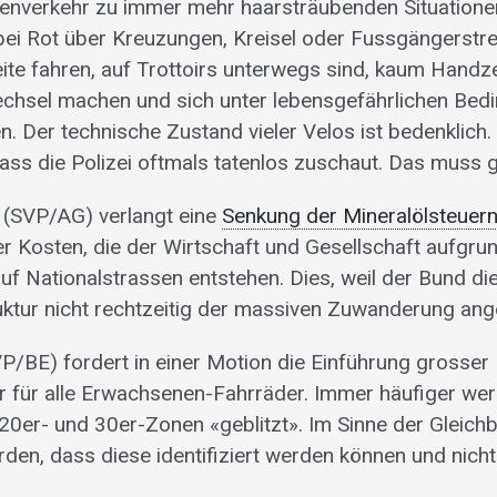
enverkehr zu immer mehr haarsträubenden Situatione
 bei Rot über Kreuzungen, Kreisel oder Fussgängerstre
eite fahren, auf Trottoirs unterwegs sind, kaum Handz
chsel machen und sich unter lebensgefährlichen Bed
n. Der technische Zustand vieler Velos ist bedenklich
dass die Polizei oftmals tatenlos zuschaut. Das muss
(SVP/AG) verlangt eine
Senkung der Mineralölsteuer
 Kosten, die der Wirtschaft und Gesellschaft aufgru
uf Nationalstrassen entstehen. Dies, weil der Bund di
uktur nicht rechtzeitig der massiven Zuwanderung ang
P/BE) fordert in einer Motion die Einführung grosser
 für alle Erwachsenen-Fahrräder. Immer häufiger we
 20er- und 30er-Zonen «geblitzt». Im Sinne der Gleic
rden, dass diese identifiziert werden können und nicht 