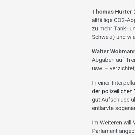
Thomas Hurter
(
allfällige CO2-A
zu mehr Tank- un
Schweiz) und wie
Walter Wobman
Abgaben auf Trei
usw. – verzichtet
In einer Interpel
der polizeilichen
gut Aufschluss ü
entlarvte sogen
Im Weiteren wil
Parlament angebl