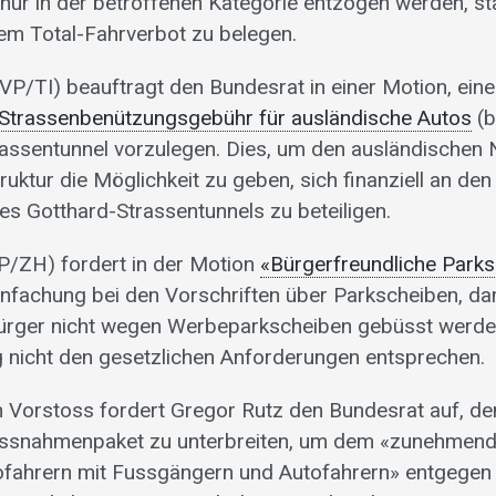
nur in der betroffenen Kategorie entzogen werden, sta
nem Total-Fahrverbot zu belegen.
VP/TI) beauftragt den Bundesrat in einer Motion, ein
 Strassenbenützungsgebühr für ausländische Autos
(b
assentunnel vorzulegen. Dies, um den ausländischen 
truktur die Möglichkeit zu geben, sich finanziell an de
es Gotthard-Strassentunnels zu beteiligen.
/ZH) fordert in der Motion
«Bürgerfreundliche Park
infachung bei den Vorschriften über Parkscheiben, da
ürger nicht wegen Werbeparkscheiben gebüsst werden
 nicht den gesetzlichen Anforderungen entsprechen.
n Vorstoss fordert Gregor Rutz den Bundesrat auf, d
ssnahmenpaket zu unterbreiten, um dem «zunehmend
fahrern mit Fussgängern und Autofahrern» entgegen z