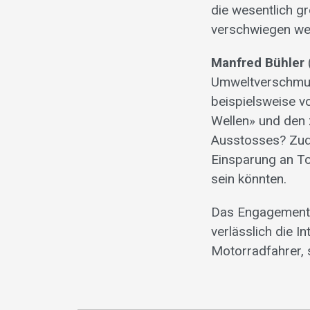
die wesentlich g
verschwiegen we
Manfred Bühler
Umweltverschmut
beispielsweise v
Wellen» und den
Ausstosses? Zud
Einsparung an T
sein könnten.
Das Engagement d
verlässlich die I
Motorradfahrer, s