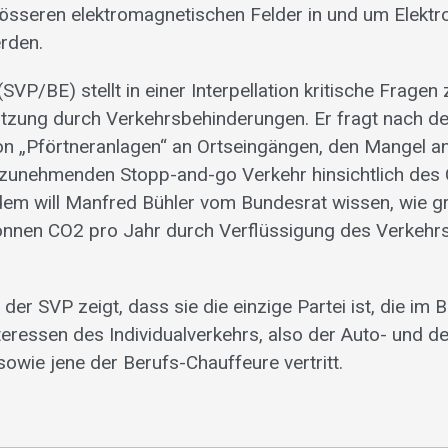
rösseren elektromagnetischen Felder in und um Elektr
rden.
(SVP/BE) stellt in einer Interpellation kritische Fragen 
zung durch Verkehrsbehinderungen. Er fragt nach d
on „Pförtneranlagen“ an Ortseingängen, den Mangel a
 zunehmenden Stopp-and-go Verkehr hinsichtlich des
em will Manfred Bühler vom Bundesrat wissen, wie g
onnen CO2 pro Jahr durch Verflüssigung des Verkehr
er SVP zeigt, dass sie die einzige Partei ist, die im
nteressen des Individualverkehrs, also der Auto- und d
owie jene der Berufs-Chauffeure vertritt.