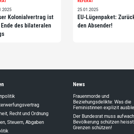
RAT
REFERAT
1.2025
25.01.2025
ser Kolonialvertrag ist
EU-Lügenpaket: Zurüc
 Ende des bilateralen
den Absender!
gs
en
News
politik
Frauenmorde und
Beziehungsdelikte: Was die
terwerfungsvertrag
Feministinnen explizit ausbl
heit, Recht und Ordnung
Der Bundesrat muss aufwach
Bevölkerung schützen heisst
en, Steuern, Abgaben
Grenzen schützen!
litik