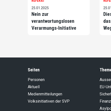
REFERAT
REFE
25.01.2025
25.0
Nein zur
Die
verantwortungslosen
das
Verarmungs-Initiative
We
Seiten
Them
Personen
Aussen
Aktuell
EU-Un
Medienmitteilungen
Sicher
Volksinitiativen der SVP
Finanz
Asylpo