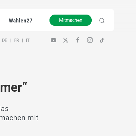
Wahlen27
Mitmachen
DE
FR
IT
mmer“
das
 machen mit