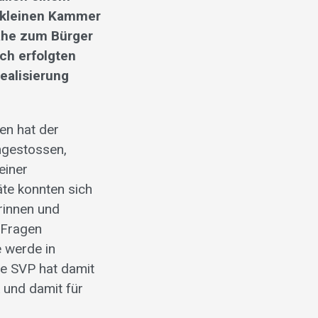
r kleinen Kammer
Nähe zum Bürger
ch erfolgten
Realisierung
en hat der
mgestossen,
einer
äte konnten sich
rinnen und
 Fragen
e werde in
ie SVP hat damit
k und damit für