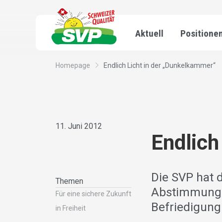
Aktuell
Positione
Homepage
Endlich Licht in der „Dunkelkammer“
11. Juni 2012
Endlich
Die SVP hat 
Themen
Abstimmungsv
Für eine sichere Zukunft
Befriedigun
in Freiheit