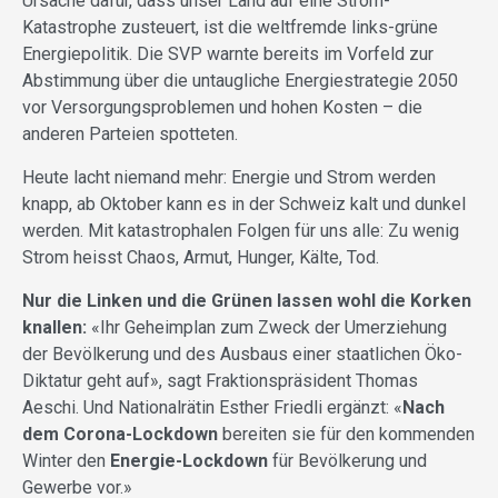
Ursache dafür, dass unser Land auf eine Strom-
Katastrophe zusteuert, ist die weltfremde links-grüne
Energiepolitik. Die SVP warnte bereits im Vorfeld zur
Abstimmung über die untaugliche Energiestrategie 2050
vor Versorgungsproblemen und hohen Kosten – die
anderen Parteien spotteten.
Heute lacht niemand mehr: Energie und Strom werden
knapp, ab Oktober kann es in der Schweiz kalt und dunkel
werden. Mit katastrophalen Folgen für uns alle: Zu wenig
Strom heisst Chaos, Armut, Hunger, Kälte, Tod.
Nur die Linken und die Grünen lassen wohl die Korken
knallen:
«Ihr Geheimplan zum Zweck der Umerziehung
der Bevölkerung und des Ausbaus einer staatlichen Öko-
Diktatur geht auf», sagt Fraktionspräsident Thomas
Aeschi. Und Nationalrätin Esther Friedli ergänzt: «
Nach
dem Corona-Lockdown
bereiten sie für den kommenden
Winter den
Energie-Lockdown
für Bevölkerung und
Gewerbe vor.»