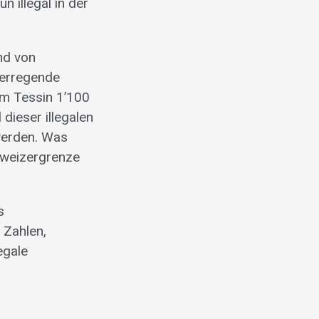
n illegal in der
.
nd von
iserregende
 im Tessin 1’100
dieser illegalen
werden. Was
hweizergrenze
s
 Zahlen,
egale