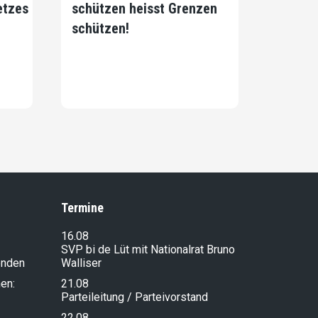
etzes
schützen heisst Grenzen
schützen!
Termine
16.08
SVP bi de Lüt mit Nationalrat Bruno
enden
Walliser
en:
21.08
Parteileitung / Parteivorstand
22.08