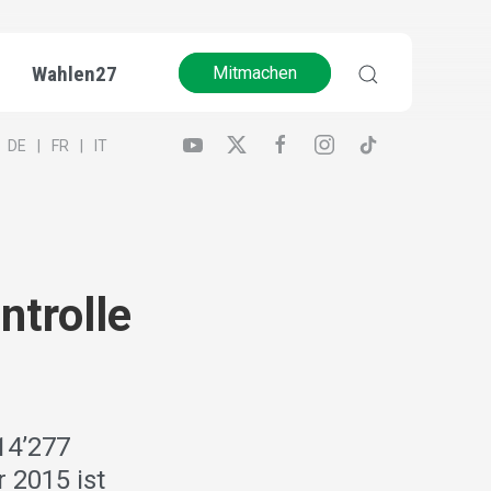
Wahlen27
Mitmachen
DE
FR
IT
ntrolle
z
14’277
 2015 ist