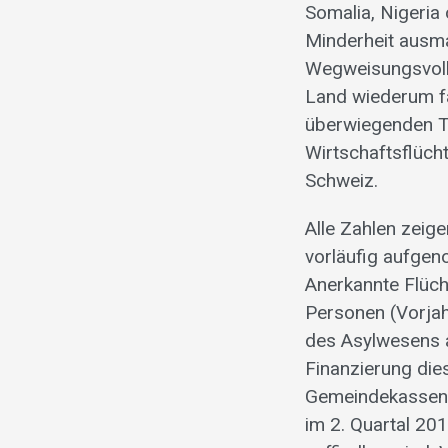
Somalia, Nigeria 
Minderheit ausm
Wegweisungsvoll
Land wiederum f
überwiegenden Te
Wirtschaftsflücht
Schweiz.
Alle Zahlen zeig
vorläufig aufge
Anerkannte Flüch
Personen (Vorjah
des Asylwesens a
Finanzierung die
Gemeindekassen 
im 2. Quartal 20