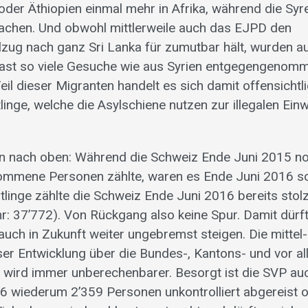
oder Äthiopien einmal mehr in Afrika, während die Syre
achen. Und obwohl mittlerweile auch das EJPD den
zug nach ganz Sri Lanka für zumutbar hält, wurden a
ast so viele Gesuche wie aus Syrien entgegengenom
il dieser Migranten handelt es sich damit offensichtl
linge, welche die Asylschiene nutzen zur illegalen Ein
en nach oben: Während die Schweiz Ende Juni 2015 n
nommene Personen zählte, waren es Ende Juni 2016 s
tlinge zählte die Schweiz Ende Juni 2016 bereits stol
r: 37’772). Von Rückgang also keine Spur. Damit dürf
uch in Zukunft weiter ungebremst steigen. Die mittel- 
ser Entwicklung über die Bundes-, Kantons- und vor a
wird immer unberechenbarer. Besorgt ist die SVP au
16 wiederum 2’359 Personen unkontrolliert abgereist 