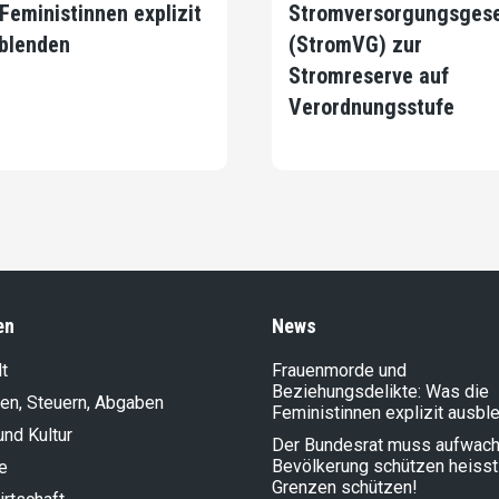
 Feministinnen explizit
Stromversorgungsges
blenden
(StromVG) zur
Stromreserve auf
Verordnungsstufe
en
News
t
Frauenmorde und
Beziehungsdelikte: Was die
en, Steuern, Abgaben
Feministinnen explizit ausbl
und Kultur
Der Bundesrat muss aufwach
Bevölkerung schützen heisst
e
Grenzen schützen!