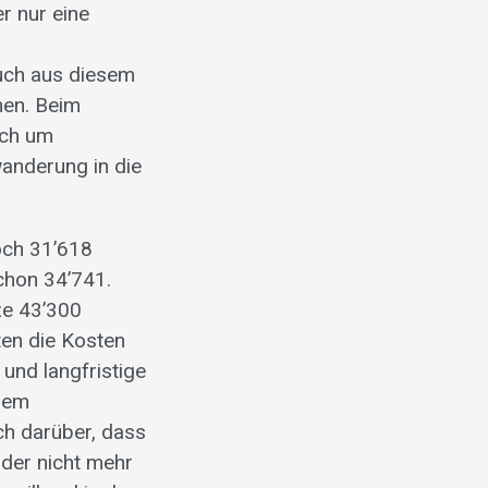
r nur eine
uch aus diesem
men. Beim
ich um
wanderung in die
och 31’618
chon 34’741.
ze 43’300
ten die Kosten
und langfristige
llem
ch darüber, dass
oder nicht mehr