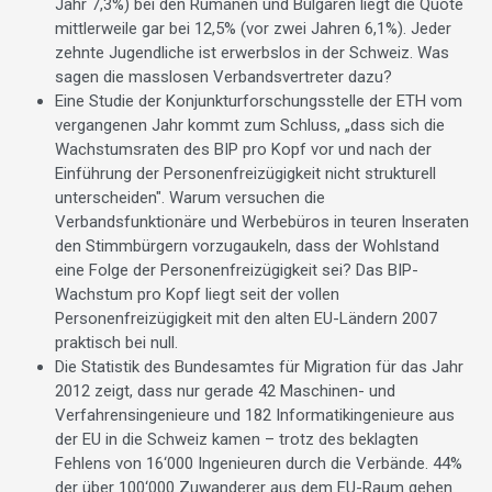
Jahr 7,3%) bei den Rumänen und Bulgaren liegt die Quote
mittlerweile gar bei 12,5% (vor zwei Jahren 6,1%). Jeder
zehnte Jugendliche ist erwerbslos in der Schweiz. Was
sagen die masslosen Verbandsvertreter dazu?
Eine Studie der Konjunkturforschungsstelle der ETH vom
vergangenen Jahr kommt zum Schluss, „dass sich die
Wachstumsraten des BIP pro Kopf vor und nach der
Einführung der Personenfreizügigkeit nicht strukturell
unterscheiden". Warum versuchen die
Verbandsfunktionäre und Werbebüros in teuren Inseraten
den Stimmbürgern vorzugaukeln, dass der Wohlstand
eine Folge der Personenfreizügigkeit sei? Das BIP-
Wachstum pro Kopf liegt seit der vollen
Personenfreizügigkeit mit den alten EU-Ländern 2007
praktisch bei null.
Die Statistik des Bundesamtes für Migration für das Jahr
2012 zeigt, dass nur gerade 42 Maschinen- und
Verfahrensingenieure und 182 Informatikingenieure aus
der EU in die Schweiz kamen – trotz des beklagten
Fehlens von 16‘000 Ingenieuren durch die Verbände. 44%
der über 100‘000 Zuwanderer aus dem EU-Raum gehen