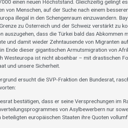
0’000 einen neuen Höchststand. Gleichzeitig gelingt es
en von Menschen, auf der Suche nach einem bessere
uropa illegal in den Schengenraum einzuwandern. Bay
Grenze zu Österreich und der Schweiz verstärkt zu kon
on auszugehen, dass die Türkei bald das Abkommen m
nte und damit wieder Zehntausende von Migranten au
Ein Ende dieser gigantischen Armutsmigration von Afr
 Westeuropa ist nicht absehbar – mit drastischen Fol
aat und unsere Sicherheit.
rgrund ersucht die SVP-Fraktion den Bundesrat, rasc
worten:
esrat bestätigen, dass er seine Versprechungen im 
erteilungsprogrammes von Asylbewerbern nur soweit 
n beteiligten europäischen Staaten ihre Quoten vollumf