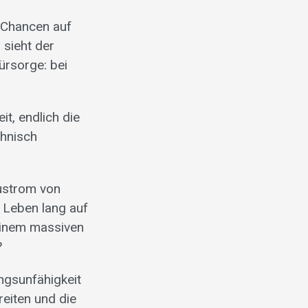
e Chancen auf
 sieht der
ürsorge: bei
it, endlich die
chnisch
Zustrom von
r Leben lang auf
 einem massiven
?
ungsunfähigkeit
reiten und die