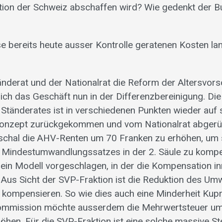
tion der Schweiz abschaffen wird? Wie gedenkt der B
se bereits heute ausser Kontrolle geratenen Kosten la
derat und der Nationalrat die Reform der Altersvors
sich das Geschäft nun in der Differenzbereinigung. Di
tänderates ist in verschiedenen Punkten wieder auf 
Konzept zurückgekommen und vom Nationalrat abgerüc
schal die AHV-Renten um 70 Franken zu erhöhen, um 
 Mindestumwandlungssatzes in der 2. Säule zu kompe
 ein Modell vorgeschlagen, in der die Kompensation in
t. Aus Sicht der SVP-Fraktion ist die Reduktion des 
u kompensieren. So wie dies auch eine Minderheit Kupr
Kommission möchte ausserdem die Mehrwertsteuer um
öhen. Für die SVP-Fraktion ist eine solche massive S