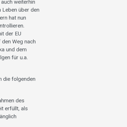
 auch weiterhin
n Leben über den
ern hat nun
trollieren.
it der EU
f den Weg nach
ika und dem
gen für u.a.
h die folgenden
Rahmen des
erfüllt, als
änglich