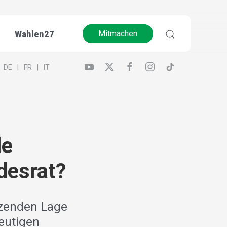
Wahlen27
Mitmachen
DE
FR
IT
le
desrat?
itzenden Lage
heutigen