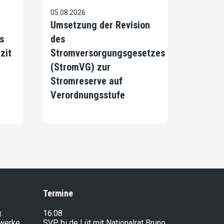
05.08.2026
Umsetzung der Revision
s
des
zit
Stromversorgungsgesetzes
(StromVG) zur
Stromreserve auf
Verordnungsstufe
Termine
:
16.08
lwerke
SVP bi de Lüt mit Nationalrat Bruno