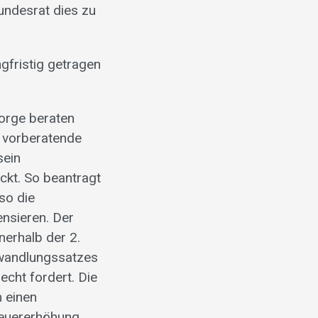
undesrat dies zu
ngfristig getragen
orge beraten
e vorberatende
sein
kt. So beantragt
so die
nsieren. Der
nerhalb der 2.
Umwandlungssatzes
echt fordert. Die
 einen
teuererhöhung