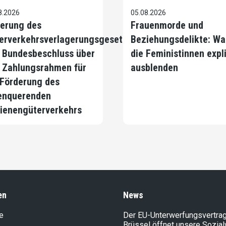
8.2026
05.08.2026
erung des
Frauenmorde und
erverkehrsverlagerungsgesetzes
Beziehungsdelikte: Wa
 Bundesbeschluss über
die Feministinnen expli
 Zahlungsrahmen für
ausblenden
 Förderung des
enquerenden
ienengüterverkehrs
en
News
e
Der EU-Unterwerfungsvertrag
Brüssel öffnet unsere Sozia