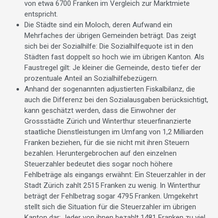
von etwa 6700 Franken im Vergleich zur Marktmiete
entspricht.
Die Städte sind ein Moloch, deren Aufwand ein
Mehrfaches der übrigen Gemeinden beträgt. Das zeigt
sich bei der Sozialhilfe: Die Sozialhilfequote ist in den
Städten fast doppelt so hoch wie im übrigen Kanton. Als
Faustregel gilt: Je kleiner die Gemeinde, desto tiefer der
prozentuale Anteil an Sozialhilfebezügern.
Anhand der sogenannten adjustierten Fiskalbilanz, die
auch die Differenz bei den Sozialausgaben berücksichtigt,
kann geschätzt werden, dass die Einwohner der
Grossstädte Zürich und Winterthur steuerfinanzierte
staatliche Dienstleistungen im Umfang von 1,2 Milliarden
Franken beziehen, für die sie nicht mit ihren Steuern
bezahlen. Heruntergebrochen auf den einzelnen
Steuerzahler bedeutet dies sogar noch höhere
Fehlbeträge als eingangs erwähnt: Ein Steuerzahler in der
Stadt Zürich zahlt 2515 Franken zu wenig. In Winterthur
beträgt der Fehlbetrag sogar 4795 Franken. Umgekehrt
stellt sich die Situation für die Steuerzahler im übrigen
Kanton dar: Jeder von ihnen bezahlt 1481 Franken zu viel.