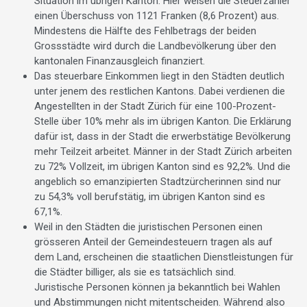
Situation im übrigen Kanton: Hier weisen die Steuerzahler
einen Überschuss von 1121 Franken (8,6 Prozent) aus.
Mindestens die Hälfte des Fehlbetrags der beiden
Grossstädte wird durch die Landbevölkerung über den
kantonalen Finanzausgleich finanziert.
Das steuerbare Einkommen liegt in den Städten deutlich
unter jenem des restlichen Kantons. Dabei verdienen die
Angestellten in der Stadt Zürich für eine 100-Prozent-
Stelle über 10% mehr als im übrigen Kanton. Die Erklärung
dafür ist, dass in der Stadt die erwerbstätige Bevölkerung
mehr Teilzeit arbeitet. Männer in der Stadt Zürich arbeiten
zu 72% Vollzeit, im übrigen Kanton sind es 92,2%. Und die
angeblich so emanzipierten Stadtzürcherinnen sind nur
zu 54,3% voll berufstätig, im übrigen Kanton sind es
67,1%.
Weil in den Städten die juristischen Personen einen
grösseren Anteil der Gemeindesteuern tragen als auf
dem Land, erscheinen die staatlichen Dienstleistungen für
die Städter billiger, als sie es tatsächlich sind.
Juristische Personen können ja bekanntlich bei Wahlen
und Abstimmungen nicht mitentscheiden. Während also