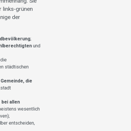
ammenhang. Sie
r links-grünen
inige der
ndbevölkerung
;
hlberechtigten
und
 die
en städtischen
 Gemeinde, die
tstadt
–
bei allen
 meistens wesentlich
ven);
lber entscheiden,