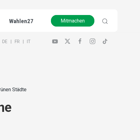
Wahlen27
Mitmachen
DE
FR
IT
rünen Städte
ne