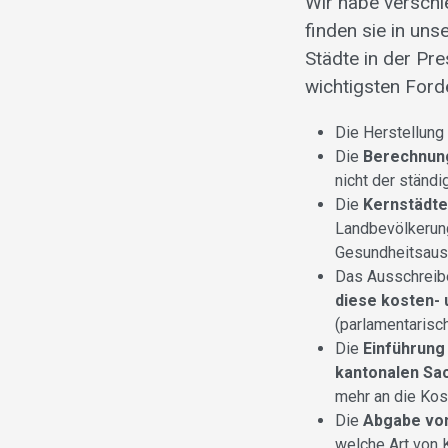
Wir habe versch
finden sie in un
Städte in der Pr
wichtigsten Ford
Die Herstellung
Die
Berechnung
nicht der ständ
Die
Kernstädte
Landbevölkerung
Gesundheitsaus
Das Ausschreib
diese kosten-
(parlamentarisch
Die
Einführung
kantonalen S
mehr an die Kost
Die
Abgabe von
welche Art von K