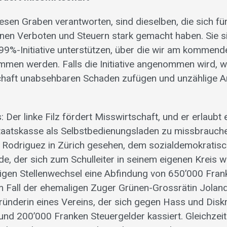
iesen Graben verantworten, sind dieselben, die sich f
einen Verboten und Steuern stark gemacht haben. Sie s
 99%-Initiative unterstützen, über die wir am kommend
men werden. Falls die Initiative angenommen wird, wi
chaft unabsehbaren Schaden zufügen und unzählige Ar
: Der linke Filz fördert Misswirtschaft, und er erlaubt
taatskasse als Selbstbedienungsladen zu missbrauch
n Rodriguez in Zürich gesehen, dem sozialdemokratis
e, der sich zum Schulleiter in seinem eigenen Kreis w
lligen Stellenwechsel eine Abfindung von 650’000 Fran
m Fall der ehemaligen Zuger Grünen-Grossrätin Jolan
Gründerin eines Vereins, der sich gegen Hass und Disk
 und 200’000 Franken Steuergelder kassiert. Gleichzeit