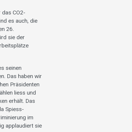
ür das CO2-
ind es auch, die
en 26.
rd sie der
beitsplätze
 es seinen
en. Das haben wir
chen Präsidenten
ählen liess und
ken erhält. Das
da Spiess-
riminierung im
ig applaudiert sie