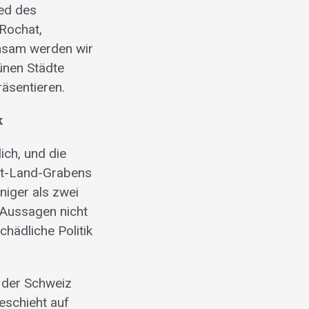
ied des
 Rochat,
nsam werden wir
ünen Städte
äsentieren.
k
ch, und die
dt-Land-Grabens
niger als zwei
e Aussagen nicht
hädliche Politik
e der Schweiz
eschieht auf