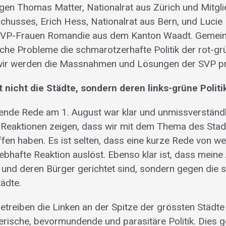
gen Thomas Matter, Nationalrat aus Zürich und Mitgl
schusses, Erich Hess, Nationalrat aus Bern, und Lucie
 SVP-Frauen Romandie aus dem Kanton Waadt. Gemei
lche Probleme die schmarotzerhafte Politik der rot-gr
 wir werden die Massnahmen und Lösungen der SVP pr
rt nicht die Städte, sondern deren links-grüne Politi
nde Rede am 1. August war klar und unmissverständli
 Reaktionen zeigen, dass wir mit dem Thema des Sta
ffen haben. Es ist selten, dass eine kurze Rede von we
lebhafte Reaktion auslöst. Ebenso klar ist, dass mein
 und deren Bürger gerichtet sind, sondern gegen die sc
tädte.
etreiben die Linken an der Spitze der grössten Städt
rische, bevormundende und parasitäre Politik. Dies g