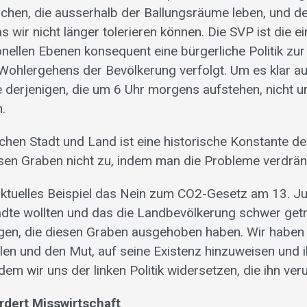
hen, die ausserhalb der Ballungsräume leben, und der
s wir nicht länger tolerieren können. Die SVP ist die ei
tionellen Ebenen konsequent eine bürgerliche Politik zu
 Wohlergehens der Bevölkerung verfolgt. Um es klar a
te derjenigen, die um 6 Uhr morgens aufstehen, nicht u
.
schen Stadt und Land ist eine historische Konstante d
sen Graben nicht zu, indem man die Probleme verdrän
ktuelles Beispiel das Nein zum CO2-Gesetz am 13. Jun
tädte wollten und das die Landbevölkerung schwer getr
nigen, die diesen Graben ausgehoben haben. Wir haben 
llen und den Mut, auf seine Existenz hinzuweisen und 
m wir uns der linken Politik widersetzen, die ihn veru
ördert Misswirtschaft