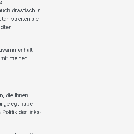
e
auch drastisch in
tan streiten sie
ädten
 Zusammenhalt
 mit meinen
n, die Ihnen
argelegt haben.
olitik der links-