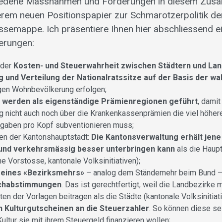
iedene Massnahmen und Forderungen in diesem Zus
serem neuen Positionspapier zur Schmarotzerpolitik de
essemappe. Ich präsentiere Ihnen hier abschliessend e
erungen:
 der
Kosten- und Steuerwahrheit zwischen Städtern und La
 und Verteilung der Nationalratssitze auf der Basis der wa
igen Wohnbevölkerung erfolgen;
 werden als eigenständige Prämienregionen geführt
, damit
 nicht auch noch über die Krankenkassenprämien die viel höher
gaben pro Kopf subventionieren muss;
en der Kantonshauptstadt:
Die Kantonsverwaltung erhält jene
 und verkehrsmässig besser unterbringen kann
als die Haup
e Vorstösse, kantonale Volksinitiativen);
 eines «Bezirksmehrs»
– analog dem Ständemehr beim Bund 
achabstimmungen
. Das ist gerechtfertigt, weil die Landbezirke
en der Vorlagen beitragen als die Städte (kantonale Volksinitiati
 Kulturgutscheinen an die Steuerzahler
. So können diese se
ultur sie mit ihrem Steuergeld finanzieren wollen;