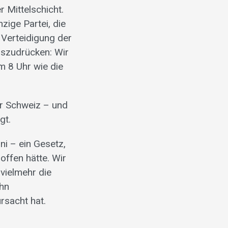
 Mittelschicht.
nzige Partei, die
r Verteidigung der
uszudrücken: Wir
m 8 Uhr wie die
er Schweiz – und
gt.
i – ein Gesetz,
offen hätte. Wir
vielmehr die
ihn
rsacht hat.