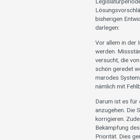
Legislaturperiode
Lösungsvorschlä
bisherigen Entwi
darlegen:
Vor allem in der 
werden. Missstä
versucht, die vo
schön geredet wer
marodes System z
nämlich mit Fehlb
Darum ist es für
anzugehen. Die S
korrigieren. Zu
Bekämpfung des 
Priorität. Dies 