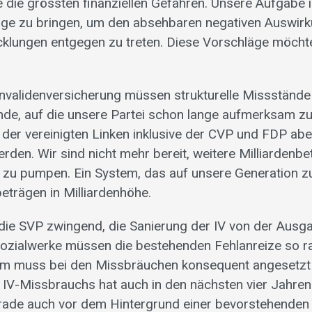
 die grössten finanziellen Gefahren. Unsere Aufgabe i
ge zu bringen, um den absehbaren negativen Auswir
cklungen entgegen zu treten. Diese Vorschläge möchte
Invalidenversicherung müssen strukturelle Missstände 
nde, auf die unsere Partei schon lange aufmerksam 
n der vereinigten Linken inklusive der CVP und FDP ab
den. Wir sind nicht mehr bereit, weitere Milliardenbet
u pumpen. Ein System, das auf unsere Generation zur
eträgen in Milliardenhöhe.
 die SVP zwingend, die Sanierung der IV von der Ausg
ozialwerke müssen die bestehenden Fehlanreize so r
dem muss bei den Missbräuchen konsequent angesetzt
IV-Missbrauchs hat auch in den nächsten vier Jahren
gerade auch vor dem Hintergrund einer bevorstehende