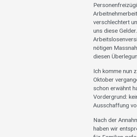
Personenfreizügi
Arbeitnehmerbeit
verschlechtert u
uns diese Gelder
Arbeitslosenvers
nötigen Massnahm
diesen Überlegu
Ich komme nun zu
Oktober vergange
schon erwähnt ha
Vordergrund: kein
Ausschaffung von
Nach der Annahm
haben wir entspr