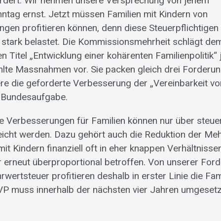
ordert. Wir nehmen unsere Versprechung von jenem
tag ernst. Jetzt müssen Familien mit Kindern von
ngen profitieren können, denn diese Steuerpflichtigen
 stark belastet. Die Kommissionsmehrheit schlägt dem
n Titel „Entwicklung einer kohärenten Familienpolitik“
ehlte Massnahmen vor. Sie packen gleich drei Forderun
re die geforderte Verbesserung der „Vereinbarkeit vo
ne Bundesaufgabe.
ge Verbesserungen für Familien können nur über steuer
eicht werden. Dazu gehört auch die Reduktion der Me
it Kindern finanziell oft in eher knappen Verhältnisse
r erneut überproportional betroffen. Von unserer For
ertsteuer profitieren deshalb in erster Linie die Fam
VP muss innerhalb der nächsten vier Jahren umgeset