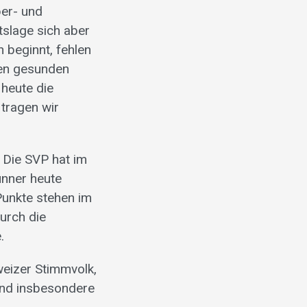
ber- und
tslage sich aber
 beginnt, fehlen
sen gesunden
 heute die
tragen wir
 Die SVP hat im
unner heute
Punkte stehen im
durch die
.
eizer Stimmvolk,
und insbesondere