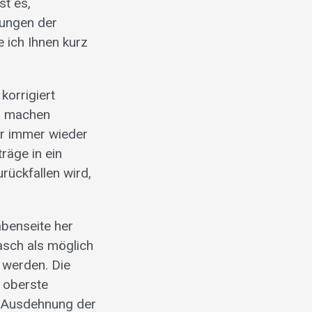
st es,
kungen der
 ich Ihnen kurz
korrigiert
zu machen
er immer wieder
räge in ein
ückfallen wird,
abenseite her
asch als möglich
 werden. Die
 oberste
n Ausdehnung der