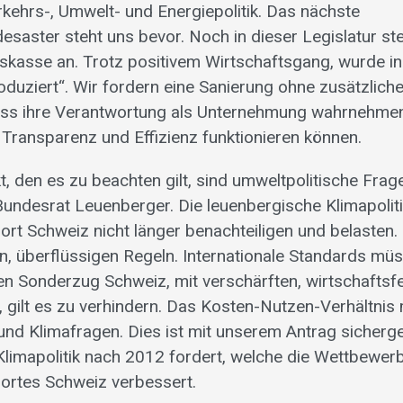
kehrs-, Umwelt- und Energiepolitik. Das nächste
saster steht uns bevor. Noch in dieser Legislatur ste
kasse an. Trotz positivem Wirtschaftsgang, wurde in
oduziert“. Wir fordern eine Sanierung ohne zusätzliche
ss ihre Verantwortung als Unternehmung wahrnehme
Transparenz und Effizienz funktionieren können.
kt, den es zu beachten gilt, sind umweltpolitische Fra
ndesrat Leuenberger. Die leuenbergische Klimapoliti
rt Schweiz nicht länger benachteiligen und belasten. 
en, überflüssigen Regeln. Internationale Standards mü
en Sonderzug Schweiz, mit verschärften, wirtschaftsfe
 gilt es zu verhindern. Das Kosten-Nutzen-Verhältni
und Klimafragen. Dies ist mit unserem Antrag sicherges
Klimapolitik nach 2012 fordert, welche die Wettbewer
ortes Schweiz verbessert.