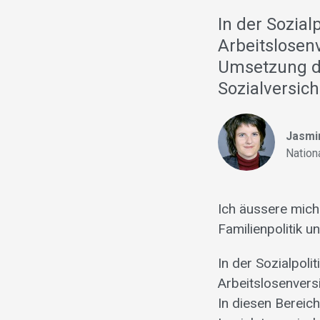
In der Sozial
Arbeitslosen
Umsetzung de
Sozialversic
Jasmi
Nation
Ich äussere mich
Familienpolitik u
In der Sozialpol
Arbeitslosenvers
In diesen Bereic