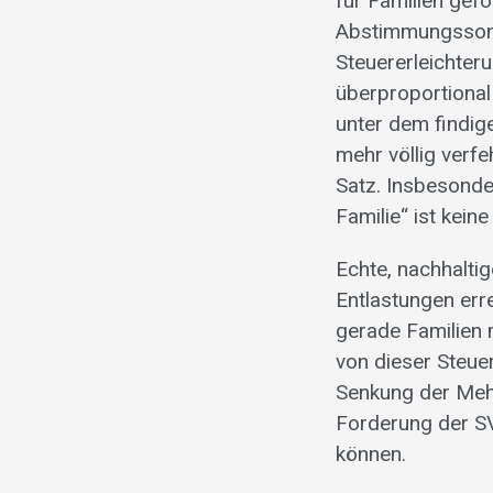
für Familien gef
Abstimmungssonn
Steuererleichteru
überproportional
unter dem findige
mehr völlig verf
Satz. Insbesonde
Familie“ ist kei
Echte, nachhalti
Entlastungen err
gerade Familien m
von dieser Steue
Senkung der Mehrw
Forderung der S
können.