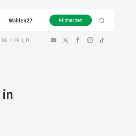
Wahlen27
Mitmachen
DE
FR
IT
 in