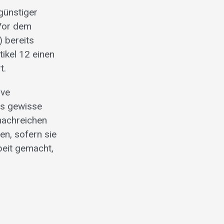
günstiger
 Vor dem
 bereits
ikel 12 einen
t.
ive
ss gewisse
nachreichen
n, sofern sie
beit gemacht,