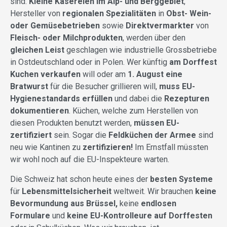
sind.
Kleine Käsereien im Alp- und Berggebiet
,
Hersteller von
regionalen Spezialitäten
in
Obst- Wein-
oder Gemüsebetrieben
sowie
Direktvermarkter
von
Fleisch- oder Milchprodukten
, werden über den
gleichen Leist
geschlagen wie industrielle Grossbetriebe
in Ostdeutschland oder in Polen. Wer künftig
am Dorffest
Kuchen verkaufen
will oder am
1. August
eine
Bratwurst
für die Besucher grillieren will,
muss EU-
Hygienestandards erfüllen
und dabei die
Rezepturen
dokumentieren
. Küchen, welche zum Herstellen von
diesen Produkten benutzt werden,
müssen EU-
zertifiziert
sein. Sogar die
Feldküchen der Armee
sind
neu wie Kantinen zu
zertifizieren!
Im Ernstfall müssten
wir wohl noch auf die EU-Inspekteure warten.
Die Schweiz hat schon heute eines der
besten Systeme
für
Lebensmittelsicherheit
weltweit. Wir brauchen
keine
Bevormundung aus Brüssel,
keine
endlosen
Formulare
und
keine EU-Kontrolleure auf Dorffesten