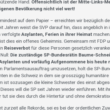
chützende Hand.
Offensichtlich ist der Mitte-Links-M
igenen Bevölkerung nicht viel wert!
umindest auf dem Papier – erreichten wir bezüglich d
it Jahren weist die SVP darauf hin, dass angeblich in 
 verfolgte
Asylanten, Ferien in ihrer Heimat
machen.
n ist dies ein offenes Geheimnis. Gemeinsam mit FDP u
in
Reiseverbot
für diese Personen gesetzlich veranke
 Null:
Die zuständige SP-Bundesrätin Baume-Schnei
 Asylanten und vorläufig Aufgenommene bis heute ni
n Parlamentsausauftrag umzusetzen, holt die SP-Bund
ten in die Schweiz in dem sie grosszügig humanitäre V
 ist sozusagen die kleine Schwester des einst abges
Dieses will die SP seit Jahren wieder einführen. Mit i
tut sie dies durch die Hintertür und ohne demokratis
t zurzeit alle Rekorde, sei es bei der ordentlichen Z