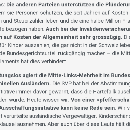
as:
Die anderen Parteien unterstützen die Plünderu
m sie Personen schützen, die seit Jahren auf Kosten
n und Steuerzahler leben und die eine halbe Million F
lfe bezogen haben.
Auch bei der Invalidenversicheru
n auf Kosten der Allgemeinheit sehr grosszügig.
Di
ür Kinder auszahlen, die gar nicht in der Schweiz lebe
e Bundesgerichtsurteil rückgängig machen – die Mitt
laments hat dies verhindert.
rtungslos agiert die Mitte-Links-Mehrheit im Bund
inellen Ausländern.
Die SVP hat bei der Abstimmung
iative immer davor gewarnt, dass die Härtefallklausel 
en würde. Heute wissen wir:
Von einer «pfefferscha
usschaffungsinitiative kann keine Rede sein
. Wir 
t verurteilte ausländische Vergewaltiger, Kinderschä
lklausel ausnehmen. Aber auch über diese Leute hält di