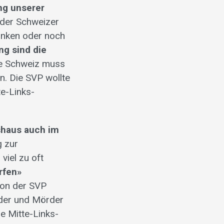
ng unserer
 der Schweizer
ranken oder noch
ng sind die
e Schweiz muss
n. Die SVP wollte
e-Links-
eshaus auch im
 zur
viel zu oft
rfen»
von der SVP
nder und Mörder
e Mitte-Links-