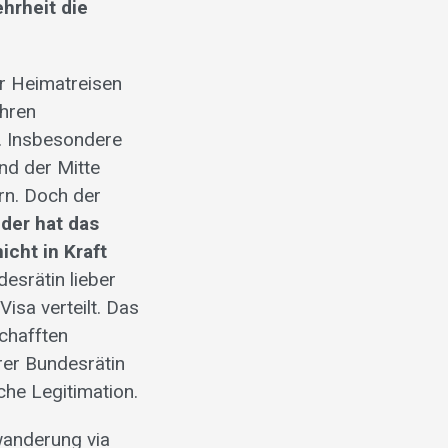
ehrheit die
er Heimatreisen
ihren
 Insbesondere
nd der Mitte
rn. Doch der
der hat das
cht in Kraft
esrätin lieber
isa verteilt. Das
chafften
hrer Bundesrätin
che Legitimation.
uwanderung via