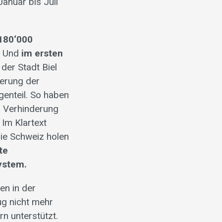
anuar bis Juli
180‘000
. Und
im ersten
der Stadt Biel
uerung der
enteil. So haben
 Verhinderung
 Im Klartext
die Schweiz holen
te
ystem.
en in der
ug nicht mehr
n unterstützt.