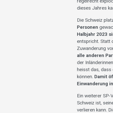
regelrecht explod
dieses Jahres ka
Die Schweiz plat
Personen
gewach
Halbjahr 2023 s
entspricht. Stat
Zuwanderung von
alle anderen Pa
der Inländerinne
heisst das, dass
können.
Damit öf
Einwanderung in
Ein weiterer SP-V
Schweiz ist, sei
verlieren kann. 