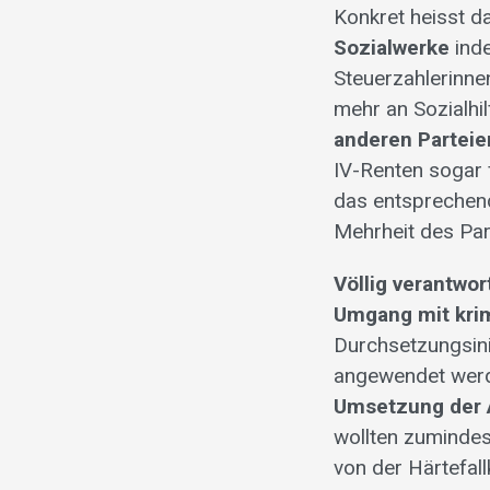
Konkret heisst d
Sozialwerke
inde
Steuerzahlerinne
mehr an Sozialhi
anderen Parteie
IV-Renten sogar f
das entsprechend
Mehrheit des Par
Völlig verantwo
Umgang mit krim
Durchsetzungsinit
angewendet werd
Umsetzung der A
wollten zumindes
von der Härtefal