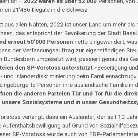
iert ist –
2022 waren es über 52’000
Personen, von J
men 21’486 Illegale in die Schweiz.
zt aus allen Nähten, 2022 ist unser Land um mehr als
sen, das entspricht der Bevölkerung der Stadt Basel
ind erneut 50‘000 Personen
netto eingewandert, was 
t dass der Verfassungsauftrag zur eigenständigen Ste
 Bundesbern umgesetzt wird, passiert genau das Geg
rteien den SP-Vorstoss unterstützt
«Beseitigung und
n- und Inländerdiskriminierung beim Familiennachzug».
 eingebürgerte Personen ihre ausländische Familie in 
fnen die anderen Parteien Tür und Tor für die direk
 unsere Sozialsysteme und in unser Gesundheitss
orstoss verlangt, dass ein Ausländer, der seit 10 Jahr
ne Aufenthaltsbewilligung auf Grund von Sozialhilfebez
Dieser SP-Vorstoss wurde auch von FDP-Parlamentarier