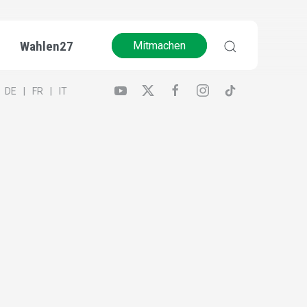
Wahlen27
Mitmachen
DE
FR
IT