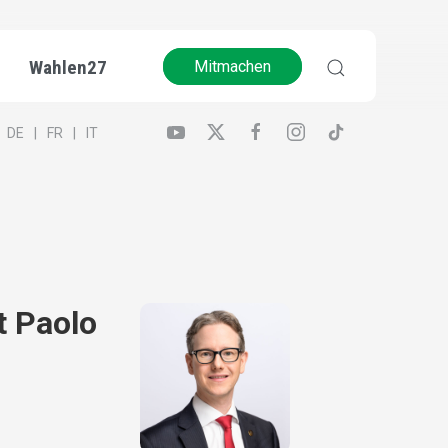
Wahlen27
Mitmachen
DE
FR
IT
t Paolo