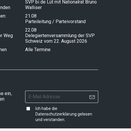
SVP bi de Lüt mit Nationalrat Bruno
enden
Walliser
en:
21.08
Parteileitung / Parteivorstand
22.08
ser Weg
Delegiertenversammlung der SVP
Schweiz vom 22. August 2026
chen
Alle Termine
e ein,
ten
Ich habe die
Datenschutzerklärung
gelesen
und verstanden.