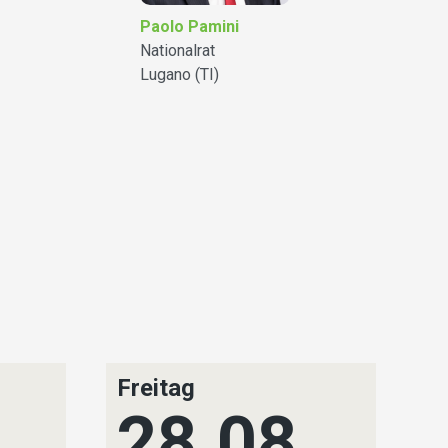
Paolo Pamini
Nationalrat
Lugano (TI)
Freitag
S
.
28.08.