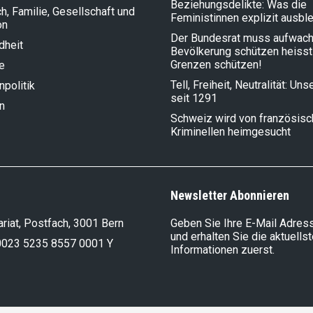
Beziehungsdelikte: Was die
, Familie, Gesellschaft und
Feministinnen explizit ausbl
on
Der Bundesrat muss aufwach
dheit
Bevölkerung schützen heisst
Grenzen schützen!
e
Tell, Freiheit, Neutralität: Un
politik
seit 1291
n
Schweiz wird von französis
Kriminellen heimgesucht
Newsletter Abonnieren
riat, Postfach, 3001 Bern
Geben Sie Ihre E-Mail Adress
und erhalten Sie die aktuells
0023 5235 8557 0001 Y
Informationen zuerst.