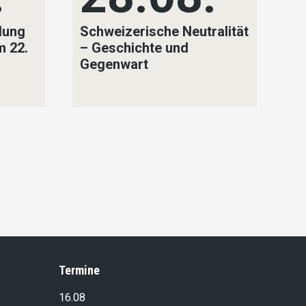
lung
Schweizerische Neutralität
SV
m 22.
– Geschichte und
Na
Gegenwart
un
Ni
Y
Na
F
Termine
16.08