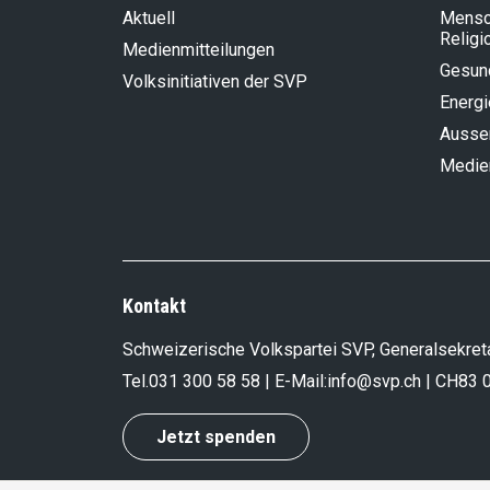
Aktuell
Mensch
Religi
Medienmitteilungen
Gesun
Volksinitiativen der SVP
Energi
Aussen
Medie
Kontakt
Schweizerische Volkspartei SVP, Generalsekreta
Tel.
031 300 58 58
| E-Mail:
info@svp.ch
| CH83 
Jetzt spenden