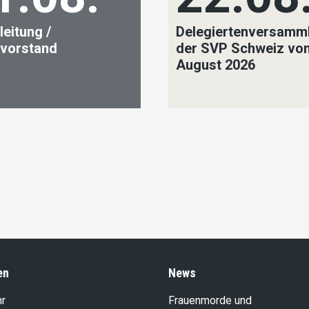
leitung /
Delegiertenversamm
ivorstand
der SVP Schweiz vo
August 2026
en
News
hr
Frauenmorde und