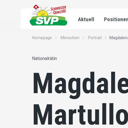
Aktuell
Positione
Homepage
Menschen
Portrait
Magdalena
Nationalrätin
Magdal
Martull