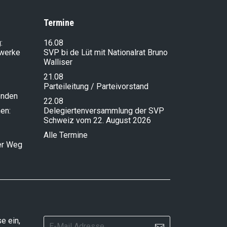
Termine
:
16.08
lwerke
SVP bi de Lüt mit Nationalrat Bruno
Walliser
21.08
Parteileitung / Parteivorstand
enden
22.08
en:
Delegiertenversammlung der SVP
Schweiz vom 22. August 2026
Alle Termine
ser Weg
e ein,