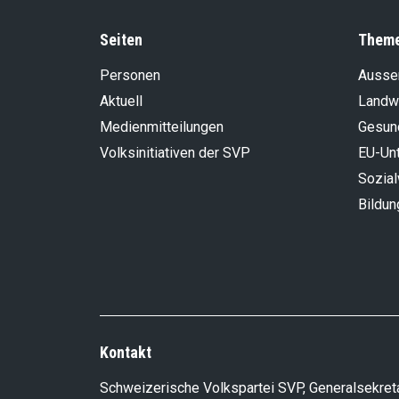
Seiten
Them
Personen
Aussen
Aktuell
Landwi
Medienmitteilungen
Gesun
Volksinitiativen der SVP
EU-Un
Sozia
Bildun
Kontakt
Schweizerische Volkspartei SVP, Generalsekreta