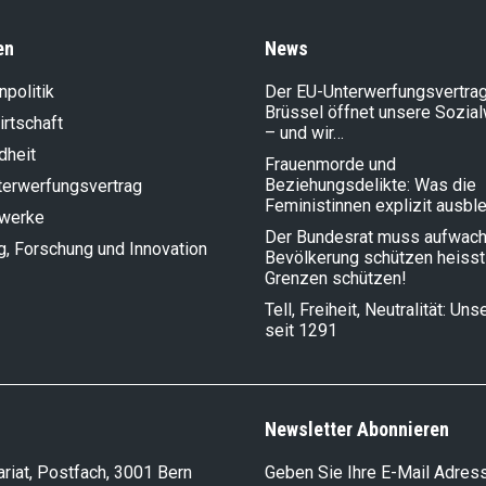
en
News
politik
Der EU-Unterwerfungsvertrag
Brüssel öffnet unsere Sozia
rt­schaft
– und wir…
dheit
Frauenmorde und
Beziehungsdelikte: Was die
terwerfungsvertrag
Feministinnen explizit ausbl
lwerke
Der Bundesrat muss aufwach
g, Forschung und Innovation
Bevölkerung schützen heisst
Grenzen schützen!
Tell, Freiheit, Neutralität: Un
seit 1291
Newsletter Abonnieren
riat, Postfach, 3001 Bern
Geben Sie Ihre E-Mail Adress