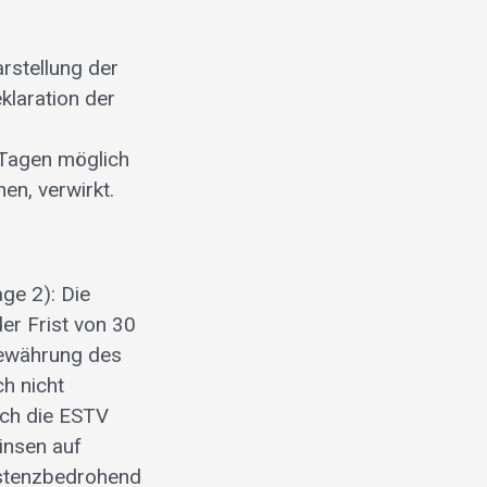
arstellung der
klaration der
s
 Tagen möglich
en, verwirkt.
ge 2): Die
er Frist von 30
Gewährung des
ch nicht
rch die ESTV
insen auf
istenzbedrohend