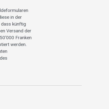
eldeformularen
iese in der
, dass künftig
 den Versand der
750‘000 Franken
ptiert werden.
nten
 des