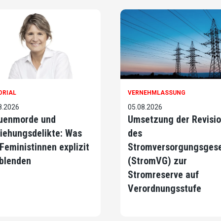
ORIAL
VERNEHMLASSUNG
8.2026
05.08.2026
uenmorde und
Umsetzung der Revisi
iehungsdelikte: Was
des
 Feministinnen explizit
Stromversorgungsges
blenden
(StromVG) zur
Stromreserve auf
Verordnungsstufe