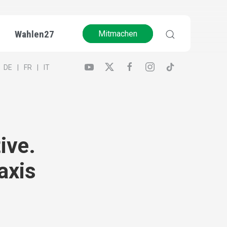
Wahlen27
Mitmachen
DE
FR
IT
ive.
axis