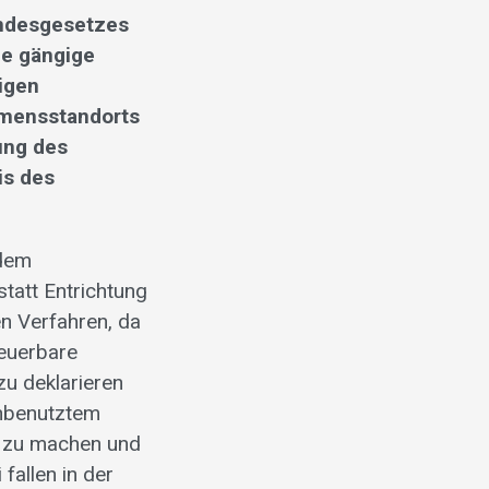
undesgesetzes
ie gängige
igen
hmensstandorts
ung des
is des
 dem
statt Entrichtung
en Verfahren, da
teuerbare
zu deklarieren
unbenutztem
t zu machen und
fallen in der