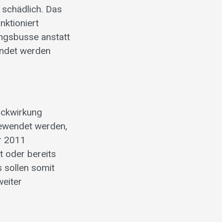
schädlich. Das
nktioniert
ungsbusse anstatt
hndet werden
ückwirkung
gewendet werden,
r 2011
t oder bereits
 sollen somit
weiter