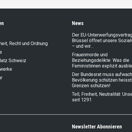
en
News
Der EU-Unterwerfungsvertrag
Brüssel öffnet unsere Sozia
heit, Recht und Ordnung
– und wir…
e
Frauenmorde und
Beziehungsdelikte: Was die
latz Schweiz
Feministinnen explizit ausbl
lwerke
Der Bundesrat muss aufwach
hr
Bevölkerung schützen heisst
Grenzen schützen!
Tell, Freiheit, Neutralität: Un
seit 1291
Newsletter Abonnieren