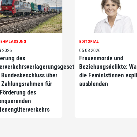
NEHMLASSUNG
EDITORIAL
8.2026
05.08.2026
erung des
Frauenmorde und
erverkehrsverlagerungsgesetzes
Beziehungsdelikte: Wa
 Bundesbeschluss über
die Feministinnen expli
 Zahlungsrahmen für
ausblenden
 Förderung des
enquerenden
ienengüterverkehrs