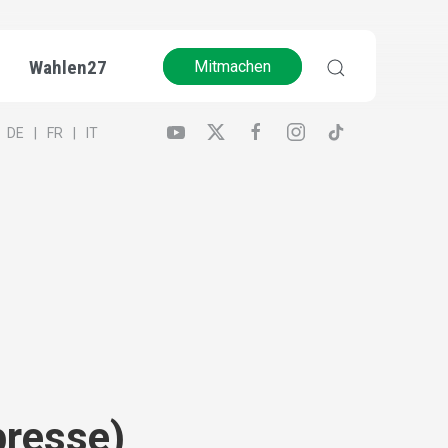
Wahlen27
Mitmachen
DE
FR
IT
presse)