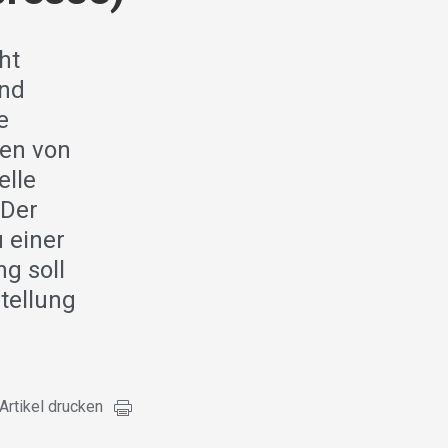
ht
und
e
nen von
elle
 Der
 einer
g soll
tellung
Artikel drucken