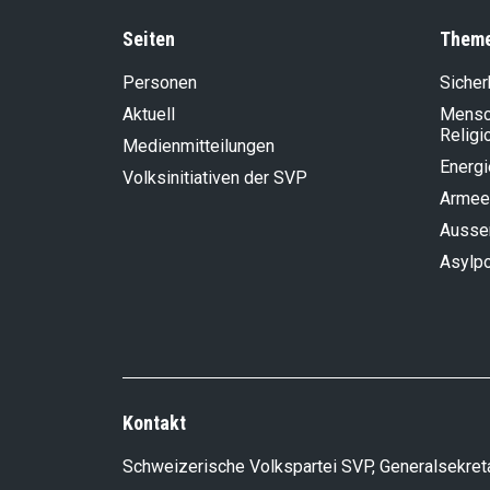
Seiten
Them
Personen
Sicher
Aktuell
Mensch
Religi
Medienmitteilungen
Energi
Volksinitiativen der SVP
Armee
Aussen
Asylpo
Kontakt
Schweizerische Volkspartei SVP, Generalsekreta