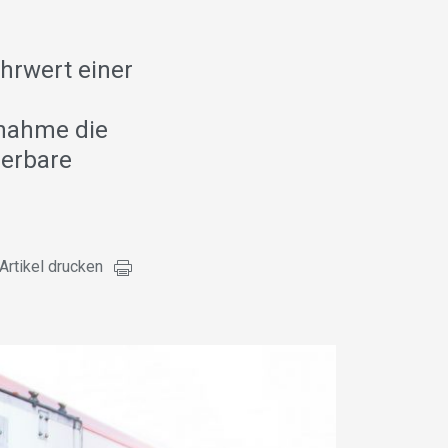
d
hrwert einer
rnahme die
ierbare
Artikel drucken