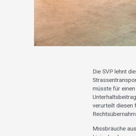
Die SVP lehnt di
Strassentranspo
müsste für einen
Unterhaltsbeitra
verurteilt diese
Rechtsübernahme
Missbräuche ausl