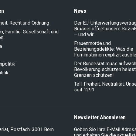
en
News
heit, Recht und Ordnung
Der EU-Unterwerfungsvertrag
Brüssel öffnet unsere Sozia
, Familie, Gesellschaft und
– und wir…
on
Frauenmorde und
e
Beziehungsdelikte: Was die
Feministinnen explizit ausbl
Der Bundesrat muss aufwach
politik
Bevölkerung schützen heisst
litik
Grenzen schützen!
Tell, Freiheit, Neutralität: Un
seit 1291
Newsletter Abonnieren
riat, Postfach, 3001 Bern
Geben Sie Ihre E-Mail Adress
und erhalten Sie die aktuells