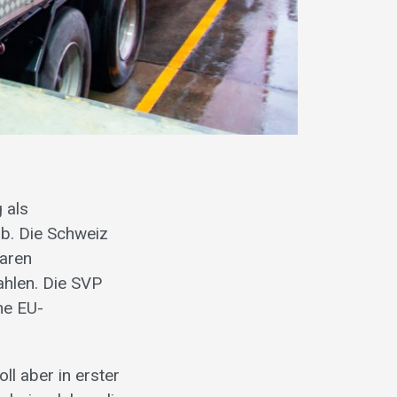
 als
b. Die Schweiz
baren
ahlen. Die SVP
he EU-
ll aber in erster