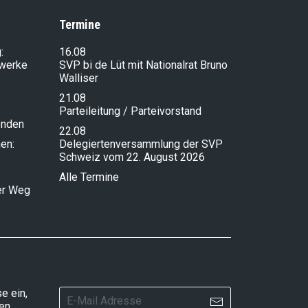
Termine
:
16.08
lwerke
SVP bi de Lüt mit Nationalrat Bruno
Walliser
21.08
Parteileitung / Parteivorstand
enden
22.08
en:
Delegiertenversammlung der SVP
Schweiz vom 22. August 2026
Alle Termine
ser Weg
e ein,
ten