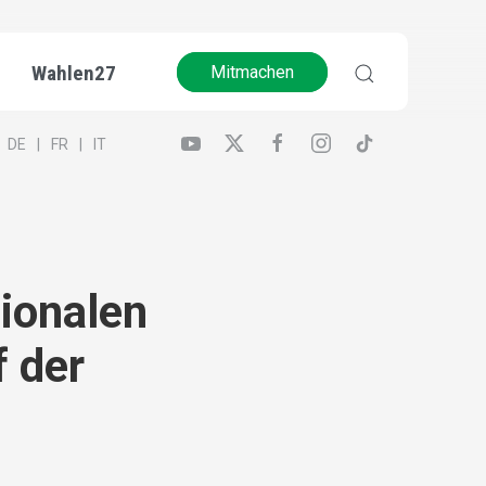
Wahlen27
Mitmachen
DE
FR
IT
ionalen
 der