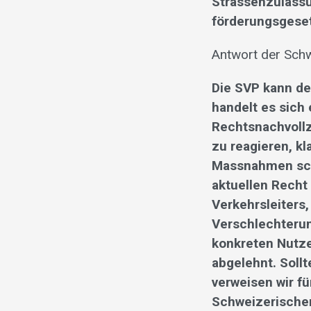
Strassenzulass
förderungsgeset
Antwort der Schw
Die SVP kann de
handelt es sich
Rechtsnachvollz
zu reagieren, k
Massnahmen sch
aktuellen Recht
Verkehrsleiters
Verschlechteru
konkreten Nutze
abgelehnt. Soll
verweisen wir f
Schweizerische