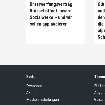
Unterwerfungsvertrag:
Güt
Brüssel öffnet unsere
und
Sozialwerke – und wir
den
sollen applaudieren
die
alp
Sch
Seiten
Them
Personen
EU-Un
Aktuell
Asylpo
Medienmitteilungen
Gesun