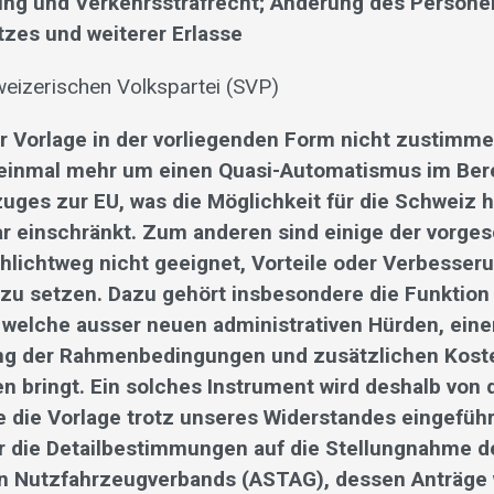
ung und Verkehrsstrafrecht; Änderung des Persone
zes und weiterer Erlasse
eizerischen Volkspartei (SVP)
r Vorlage in der vorliegenden Form nicht zustimm
 einmal mehr um einen Quasi-Automatismus im Ber
uges zur EU, was die Möglichkeit für die Schweiz h
lar einschränkt. Zum anderen sind einige der vorge
lichtweg nicht geeignet, Vorteile oder Verbesse
 zu setzen. Dazu gehört insbesondere die Funktion
, welche ausser neuen administrativen Hürden, eine
ng der Rahmenbedingungen und zusätzlichen Kost
n bringt. Ein solches Instrument wird deshalb von 
te die Vorlage trotz unseres Widerstandes eingefüh
ür die Detailbestimmungen auf die Stellungnahme d
n Nutzfahrzeugverbands (ASTAG), dessen Anträge 