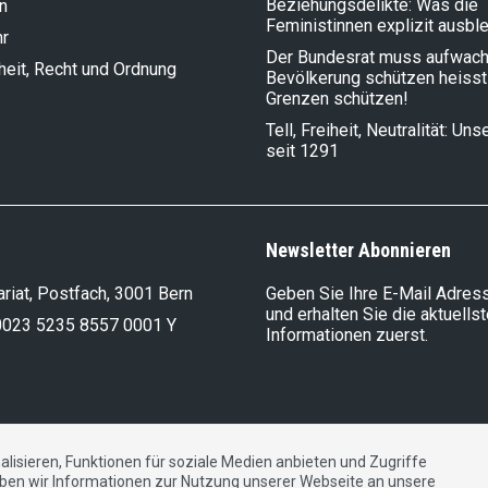
Beziehungsdelikte: Was die
n
Feministinnen explizit ausbl
hr
Der Bundesrat muss aufwach
heit, Recht und Ordnung
Bevölkerung schützen heisst
Grenzen schützen!
Tell, Freiheit, Neutralität: Un
seit 1291
Newsletter Abonnieren
riat, Postfach, 3001 Bern
Geben Sie Ihre E-Mail Adress
und erhalten Sie die aktuells
0023 5235 8557 0001 Y
Informationen zuerst.
lisieren, Funktionen für soziale Medien anbieten und Zugriffe
DE
FR
IT
ben wir Informationen zur Nutzung unserer Webseite an unsere