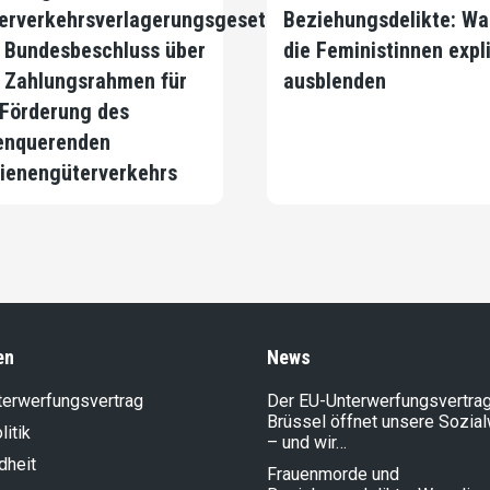
erverkehrsverlagerungsgesetzes
Beziehungsdelikte: Wa
 Bundesbeschluss über
die Feministinnen expli
 Zahlungsrahmen für
ausblenden
 Förderung des
enquerenden
ienengüterverkehrs
en
News
terwerfungsvertrag
Der EU-Unterwerfungsvertrag
Brüssel öffnet unsere Sozia
litik
– und wir…
dheit
Frauenmorde und