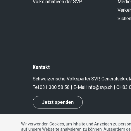
Volksinitiativen der SVP
Medie
Verke
Sicher
Kontakt
Schweizerische Volkspartei SVP, Generalsekreta
Tel.
031 300 58 58
| E-Mail:
info@svp.ch
| CH83 
Jetzt spenden
Wir verwenden Cookies, um Inhalte und Anzeigen zu persona
Impressum
|
Datenschutzerklärung
|
Kontakt
auf unsere Webseite analysieren zu können. Ausserdem ge