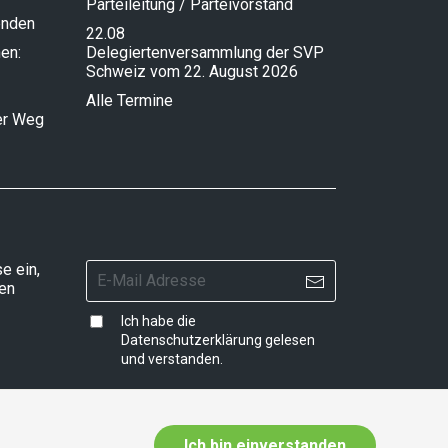
Parteileitung / Parteivorstand
enden
22.08
en:
Delegiertenversammlung der SVP
Schweiz vom 22. August 2026
Alle Termine
ser Weg
e ein,
ten
Ich habe die
Datenschutzerklärung
gelesen
und verstanden.
Ich bin einverstanden