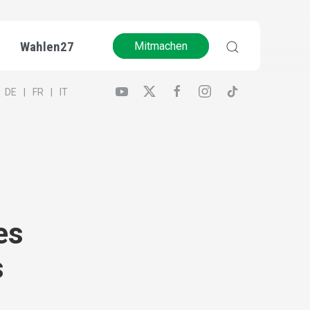
Wahlen27
Mitmachen
DE
FR
IT
es
s