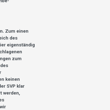
nbe-
en. Zum einen
eich des
ier eigenständig
schlagenen
rungen zum
 des
r
en keinen
der SVP klar
rt werden,
es
wir