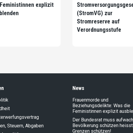
 Feministinnen explizit
Stromversorgungsges
blenden
(StromVG) zur
Stromreserve auf
Verordnungsstufe
en
News
litik
Frauenmorde und
Beziehungsdelikte: Was die
dheit
Feministinnen explizit ausbl
terwerfungsvertrag
Der Bundesrat muss aufwach
Bevölkerung schützen heisst
en, Steuern, Abgaben
Grenzen schützen!