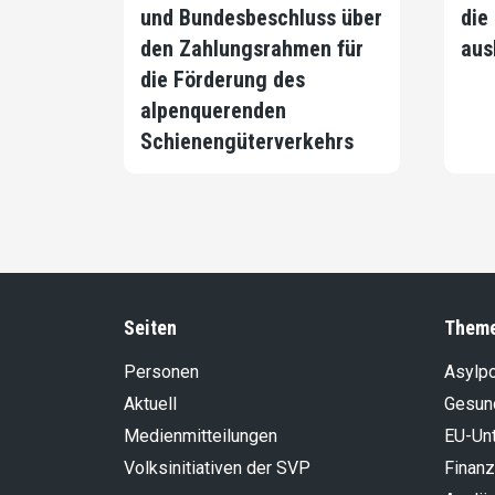
und Bundesbeschluss über
die
den Zahlungsrahmen für
aus
die Förderung des
alpenquerenden
Schienengüterverkehrs
Seiten
Them
Personen
Asylpo
Aktuell
Gesun
Medienmitteilungen
EU-Un
Volksinitiativen der SVP
Finanz