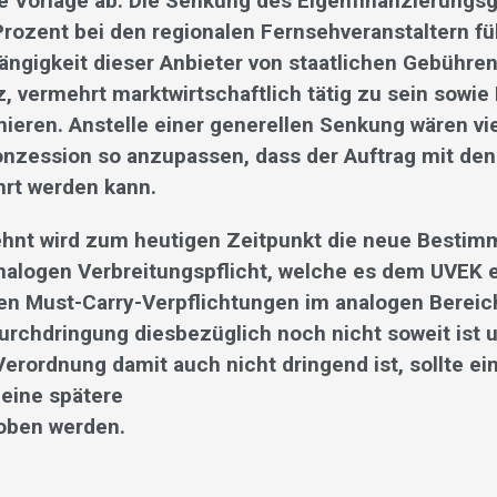
ie Vorlage ab. Die Senkung des Eigenfinanzierungs
Prozent bei den regionalen Fernsehveranstaltern fü
ngigkeit dieser Anbieter von staatlichen Gebühre
z, vermehrt marktwirtschaftlich tätig zu sein sowie
mieren. Anstelle einer generellen Senkung wären vi
nzession so anzupassen, dass der Auftrag mit de
hrt werden kann.
ehnt wird zum heutigen Zeitpunkt die neue Bestim
nalogen Verbreitungspflicht, welche es dem UVEK er
ren Must-Carry-Verpflichtungen im analogen Bereic
Durchdringung diesbezüglich noch nicht soweit ist 
erordnung damit auch nicht dringend ist, sollte ei
eine spätere
oben werden.