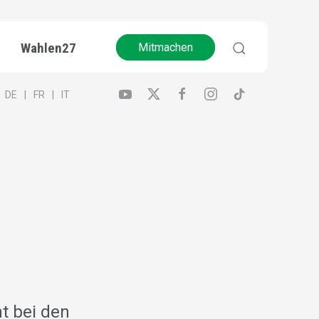
Wahlen27
Mitmachen
DE
FR
IT
t bei den