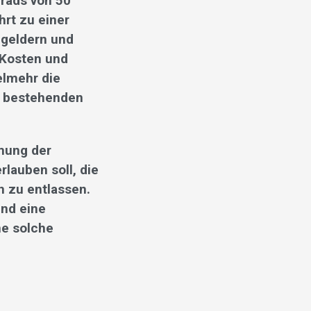
grads von 50
hrt zu einer
ngeldern und
 Kosten und
elmehr die
n bestehenden
mung der
lauben soll, die
h zu entlassen.
und eine
ne solche