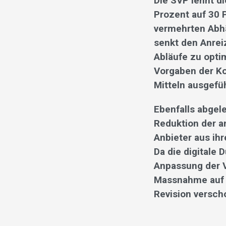
Die SVP lehnt d
Prozent auf 30 
vermehrten Abhä
senkt den Anrei
Abläufe zu opti
Vorgaben der Ko
Mitteln ausgefü
Ebenfalls abgel
Reduktion der a
Anbieter aus ih
Da die digitale 
Anpassung der V
Massnahme auf 
Revision versch