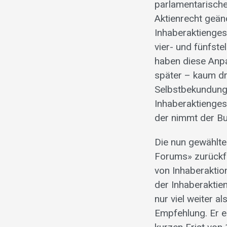
parlamentarisch
Aktienrecht geän
Inhaberaktienges
vier- und fünfste
haben diese Anpa
später – kaum dr
Selbstbekundung
Inhaberaktienges
der nimmt der Bu
Die nun gewählte
Forums» zurückfüh
von Inhaberaktio
der Inhaberaktie
nur viel weiter 
Empfehlung. Er en