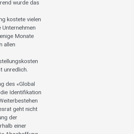
erend wurde das
ng kostete vielen
Die Unternehmen
wenige Monate
 allen
mstellungskosten
t unredlich.
ng des «Global
ie Identifikation
 Weiterbestehen
srat geht nicht
ung der
rhalb einer