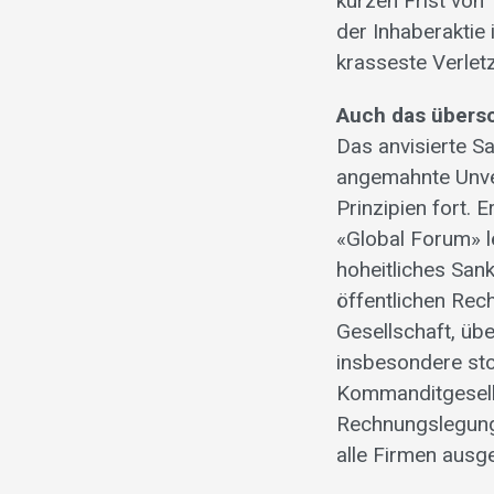
kurzen Frist von
der Inhaberaktie 
krasseste Verlet
Auch das übers
Das anvisierte Sa
angemahnte Unver
Prinzipien fort. 
«Global Forum» le
hoheitliches San
öffentlichen Rech
Gesellschaft, übe
insbesondere stos
Kommanditgesells
Rechnungslegung,
alle Firmen ausg