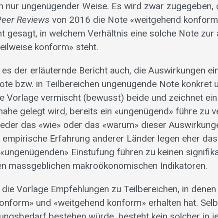
in nur ungenügender Weise. Es wird zwar zugegeben, 
Peer Reviews
von 2016 die Note «weitgehend konform»
ht gesagt, in welchem Verhältnis eine solche Note zur
ilweise konform» steht.
t es der erläuternde Bericht auch, die Auswirkungen e
e bzw. in Teilbereichen ungenügende Note konkret u
Die Vorlage vermischt (bewusst) beide und zeichnet ei
nahe gelegt wird, bereits ein «ungenügend» führe zu 
eder das «wie» oder das «warum» dieser Auswirkun
e empirische Erfahrung anderer Länder legen eher das
r «ungenügenden» Einstufung führen zu keinen signifik
en massgeblichen makroökonomischen Indikatoren.
 die Vorlage Empfehlungen zu Teilbereichen, in denen
konform» und «weitgehend konform» erhalten hat. Sel
ngsbedarf bestehen würde, besteht kein solcher in j