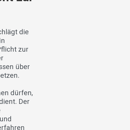
hlägt die
in
flicht zur
er
issen über
letzen.
men dürfen,
dient. Der
e
 und
erfahren