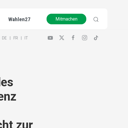
Wahlen27
Mitmachen
DE
FR
IT
des
enz
ht zur