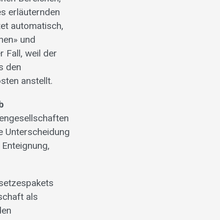
s erläuternden
et automatisch,
nen» und
Fall, weil der
s den
ten anstellt.
b
engesellschaften
ie Unterscheidung
o Enteignung,
esetzespakets
schaft als
den