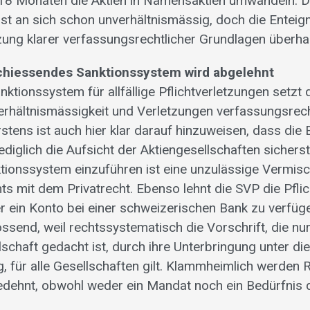
 18 Monaten die Aktien in Namensaktien umwandeln. 
ist an sich schon unverhältnismässig, doch die Enteign
zung klarer verfassungsrechtlicher Grundlagen überha
chiessendes Sanktionssystem wird abgelehnt
nktionssystem für allfällige Pflichtverletzungen setzt 
hältnismässigkeit und Verletzungen verfassungsrech
Erstens ist auch hier klar darauf hinzuweisen, dass di
diglich die Aufsicht der Aktiengesellschaften sicherstel
ktionssystem einzuführen ist eine unzulässige Vermis
ts mit dem Privatrecht. Ebenso lehnt die SVP die Pflic
r ein Konto bei einer schweizerischen Bank zu verfüge
send, weil rechtssystematisch die Vorschrift, die nur
chaft gedacht ist, durch ihre Unterbringung unter di
 für alle Gesellschaften gilt. Klammheimlich werden 
edehnt, obwohl weder ein Mandat noch ein Bedürfnis d