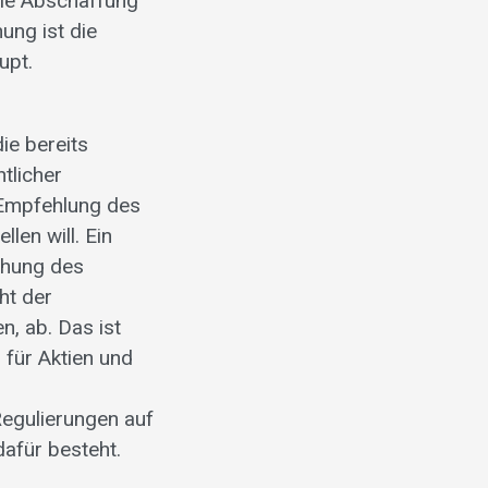
Die Abschaffung
ung ist die
upt.
die bereits
tlicher
e Empfehlung des
len will. Ein
chung des
ht der
n, ab. Das ist
 für Aktien und
e
Regulierungen auf
afür besteht.