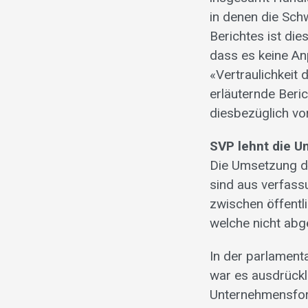
in denen die Sch
Berichtes ist di
dass es keine A
«Vertraulichkeit 
erläuternde Beri
diesbezüglich vo
SVP lehnt die U
Die Umsetzung d
sind aus verfass
zwischen öffentl
welche nicht abg
In der parlamen
war es ausdrückl
Unternehmensform