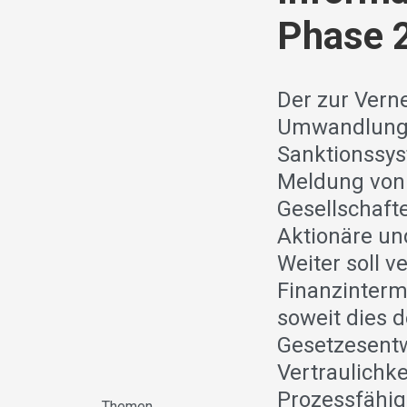
Phase 2
Der zur Vern
Umwandlung 
Sanktionssyst
Meldung von 
Gesellschaft
Aktionäre und
Weiter soll 
Finanzinterm
soweit dies d
Gesetzesentw
Vertraulichk
Prozessfähig
Themen