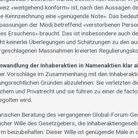
weiz «weitgehend konform» ist; nach den Aussagen de
ese Kennzeichnung eine «genügende Note». Das bedeut
npassungen der Modi betreffend «verstorbenen Perso
des Ersuchens» braucht. Das ist insbesondere auch der 
cht keinerlei Überlegungen und Schätzungen zu den au
rgeschlagenen Massnahmen kreierten Regulierungskos
mwandlung der Inhaberaktien in Namenaktien klar a
er Vorschläge im Zusammenhang mit den Inhaberakti
ungsrechtlichen Gründen abzulehnen: Sie verletzten d
ichem und Privatrecht und sie führen zu einer de fact
egolten wird.
tarischen Beratung des vergangenen Global-Forum-G
icher Wille des Gesetzgebers, die Inhaberaktiengesell
 beizubehalten. Dieser Wille ist genügende Male in 