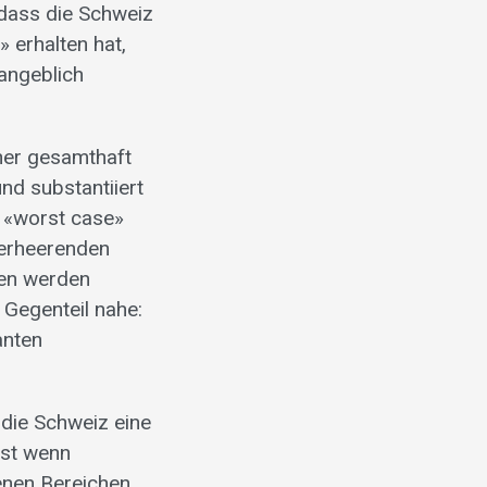
dass die Schweiz
 erhalten hat,
 angeblich
iner gesamthaft
nd substantiiert
n «worst case»
verheerenden
gen werden
 Gegenteil nahe:
anten
 die Schweiz eine
bst wenn
enen Bereichen,