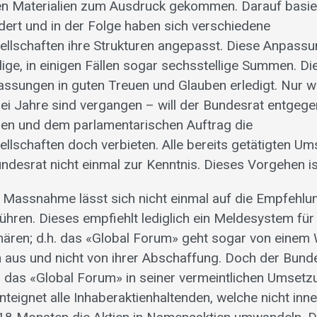
en Materialien zum Ausdruck gekommen. Darauf basi
dert und in der Folge haben sich verschiedene
ellschaften ihre Strukturen angepasst. Diese Anpassu
llige, in einigen Fällen sogar sechsstellige Summen. 
ssungen in guten Treuen und Glauben erledigt. Nur 
ei Jahre sind vergangen – will der Bundesrat entgegen
en und dem parlamentarischen Auftrag die
ellschaften doch verbieten. Alle bereits getätigten U
ndesrat nicht einmal zur Kenntnis. Dieses Vorgehen is
 Massnahme lässt sich nicht einmal auf die Empfehlu
ren. Dieses empfiehlt lediglich ein Meldesystem für d
nären; d.h. das «Global Forum» geht sogar von einem
n aus und nicht von ihrer Abschaffung. Doch der Bunde
als das «Global Forum» in seiner vermeintlichen Umsetz
teignet alle Inhaberaktienhaltenden, welche nicht inne