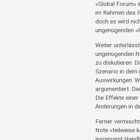
«Global Forum» 
im Rahmen des
doch es wird nic
ungenügenden «te
Weiter unterläss
ungenügenden Not
zu diskutieren. 
Szenario in dem 
Auswirkungen. W
argumentiert. Di
Die Effekte eine
Änderungen in d
Ferner vermischt
Note «teilweise 
insgesamt Handlu