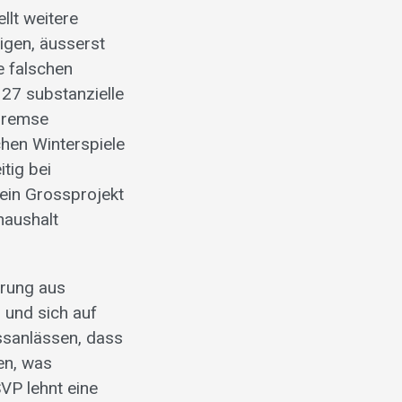
llt weitere
igen, äusserst
e falschen
 27 substanzielle
nbremse
chen Winterspiele
tig bei
 ein Grossprojekt
haushalt
erung aus
 und sich auf
ssanlässen, dass
en, was
VP lehnt eine