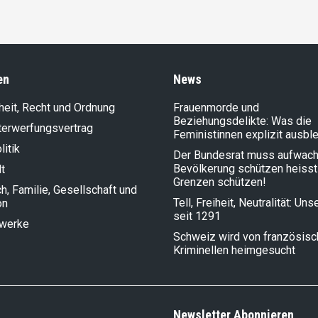
en
News
heit, Recht und Ordnung
Frauenmorde und
Beziehungsdelikte: Was die
terwerfungsvertrag
Feministinnen explizit ausbl
litik
Der Bundesrat muss aufwach
Bevölkerung schützen heisst
t
Grenzen schützen!
, Familie, Gesellschaft und
Tell, Freiheit, Neutralität: Un
on
seit 1291
lwerke
Schweiz wird von französis
Kriminellen heimgesucht
Newsletter Abonnieren