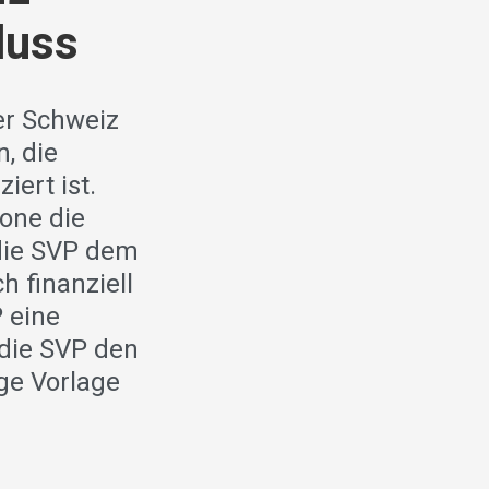
luss
er Schweiz
n, die
iert ist.
one die
 die SVP dem
h finanziell
P eine
die SVP den
ge Vorlage