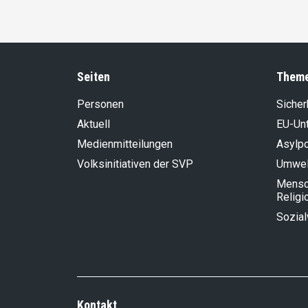
Seiten
Them
Personen
Sicher
Aktuell
EU-Un
Medienmitteilungen
Asylpo
Volksinitiativen der SVP
Umwel
Mensch
Religi
Sozia
Kontakt