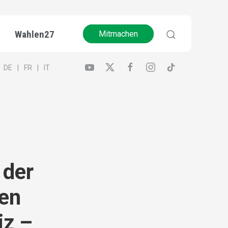
Wahlen27
Mitmachen
DE
FR
IT
 der
en
iz –