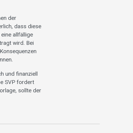
men der
rlich, dass diese
ine allfällige
agt wird. Bei
en Konsequenzen
nnen.
h und finanziell
ie SVP fordert
rlage, sollte der