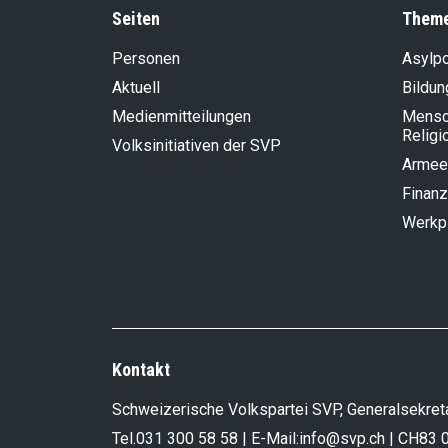
Seiten
Them
Personen
Asylpo
Aktuell
Bildun
Medienmitteilungen
Mensch
Religi
Volksinitiativen der SVP
Armee
Finanz
Werkp
Kontakt
Schweizerische Volkspartei SVP, Generalsekreta
Tel.
031 300 58 58
| E-Mail:
info@svp.ch
| CH83 