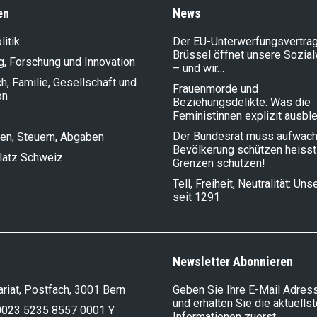
en
News
litik
Der EU-Unterwerfungsvertrag
Brüssel öffnet unsere Sozia
g, Forschung und Innovation
– und wir…
, Familie, Gesellschaft und
Frauenmorde und
on
Beziehungsdelikte: Was die
Feministinnen explizit ausbl
Der Bundesrat muss aufwach
en, Steuern, Abgaben
Bevölkerung schützen heisst
latz Schweiz
Grenzen schützen!
Tell, Freiheit, Neutralität: Un
seit 1291
Newsletter Abonnieren
riat, Postfach, 3001 Bern
Geben Sie Ihre E-Mail Adress
und erhalten Sie die aktuells
0023 5235 8557 0001 Y
Informationen zuerst.