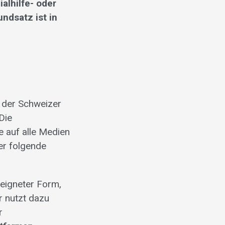
alhilfe- oder
ndsatz ist in
n der Schweizer
Die
e auf alle Medien
er folgende
eigneter Form,
 nutzt dazu
r