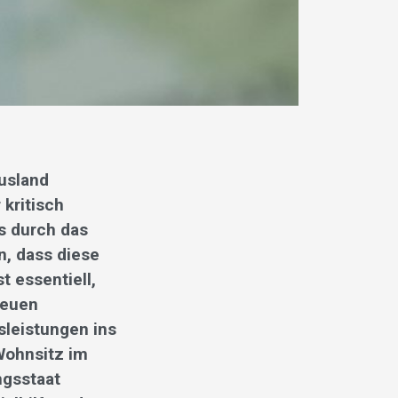
usland
kritisch
s durch das
n, dass diese
t essentiell,
neuen
sleistungen ins
Wohnsitz im
ngsstaat