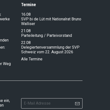
Termine
:
16.08
lwerke
SVP bi de Lüt mit Nationalrat Bruno
Walliser
21.08
Parteileitung / Parteivorstand
enden
22.08
en:
Delegiertenversammlung der SVP
Schweiz vom 22. August 2026
Alle Termine
ser Weg
e ein,
ten