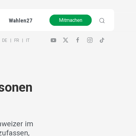
Wahlen27
Mitmachen
DE
FR
IT
rsonen
hweizer im
zufassen,