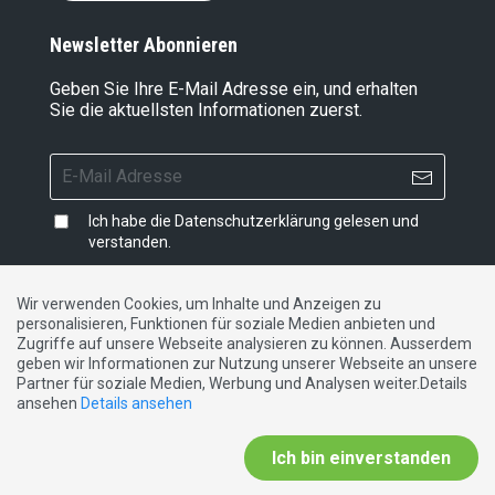
Newsletter Abonnieren
Geben Sie Ihre E-Mail Adresse ein, und erhalten
Sie die aktuellsten Informationen zuerst.
Ich habe die
Datenschutzerklärung
gelesen und
verstanden.
Wir verwenden Cookies, um Inhalte und Anzeigen zu
personalisieren, Funktionen für soziale Medien anbieten und
Impressum
|
Datenschutzerklärung
|
Kontakt
Zugriffe auf unsere Webseite analysieren zu können. Ausserdem
geben wir Informationen zur Nutzung unserer Webseite an unsere
Partner für soziale Medien, Werbung und Analysen weiter.Details
DE
FR
IT
ansehen
Details ansehen
Ich bin einverstanden