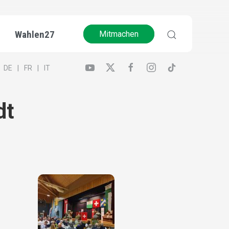
Wahlen27
Mitmachen
DE
FR
IT
dt