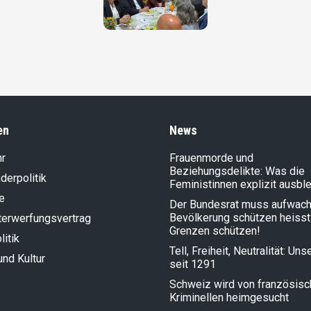
en
News
hr
Frauenmorde und
Beziehungsdelikte: Was die
der­politik
Feministinnen explizit ausbl
e
Der Bundesrat muss aufwach
Bevölkerung schützen heisst
terwerfungsvertrag
Grenzen schützen!
litik
Tell, Freiheit, Neutralität: Un
und Kultur
seit 1291
Schweiz wird von französis
Kriminellen heimgesucht