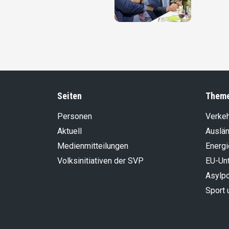
Seiten
Them
Personen
Verke
Aktuell
Auslän
Medienmitteilungen
Energi
Volksinitiativen der SVP
EU-Un
Asylpo
Sport 