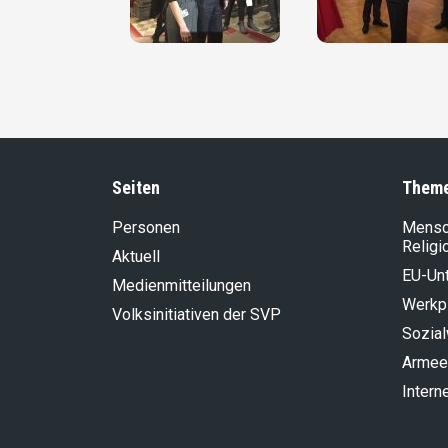
Seiten
Them
Personen
Mensch
Religi
Aktuell
EU-Un
Medienmitteilungen
Werkp
Volksinitiativen der SVP
Sozia
Armee
Intern