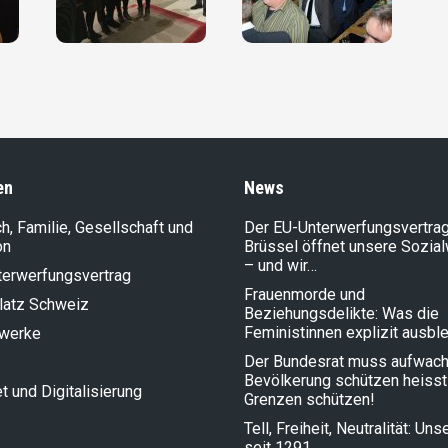
en
News
, Familie, Gesellschaft und
Der EU-Unterwerfungsvertrag
on
Brüssel öffnet unsere Sozia
– und wir…
terwerfungsvertrag
Frauenmorde und
latz Schweiz
Beziehungsdelikte: Was die
Feministinnen explizit ausbl
lwerke
Der Bundesrat muss aufwach
Bevölkerung schützen heisst
et und Digitalisierung
Grenzen schützen!
Tell, Freiheit, Neutralität: Un
seit 1291