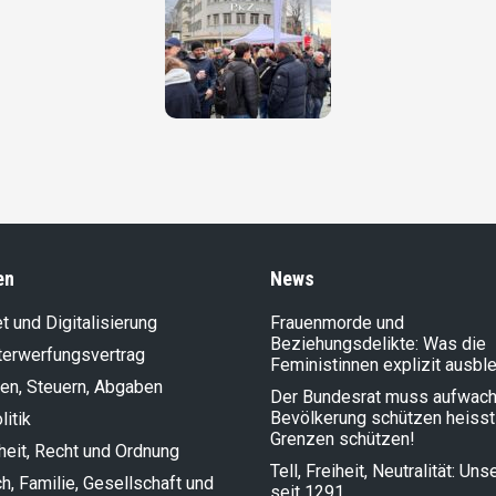
en
News
et und Digitalisierung
Frauenmorde und
Beziehungsdelikte: Was die
terwerfungsvertrag
Feministinnen explizit ausbl
en, Steuern, Abgaben
Der Bundesrat muss aufwach
Bevölkerung schützen heisst
litik
Grenzen schützen!
heit, Recht und Ordnung
Tell, Freiheit, Neutralität: Un
, Familie, Gesellschaft und
seit 1291