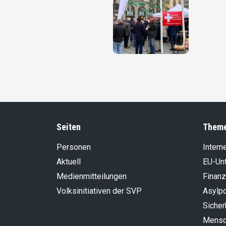
Seiten
Them
Personen
Intern
Aktuell
EU-Un
Medienmitteilungen
Finanz
Volksinitiativen der SVP
Asylpo
Sicher
Mensch