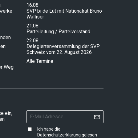
:
16.08
lwerke
SVP bi de Lüt mit Nationalrat Bruno
Walliser
21.08
Parteileitung / Parteivorstand
enden
22.08
en:
Delegiertenversammlung der SVP
Schweiz vom 22. August 2026
Alle Termine
ser Weg
e ein,
ten
Ich habe die
Datenschutzerklärung
gelesen