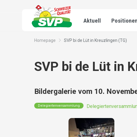
Aktuell
Positione
Homepage
SVP bi de Lüt in Kreuzlingen (TG)
SVP bi de Lüt in 
Bildergalerie vom 10. Novemb
Delegiertenversammlun
Delegiertenversammlung