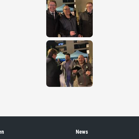
en
News