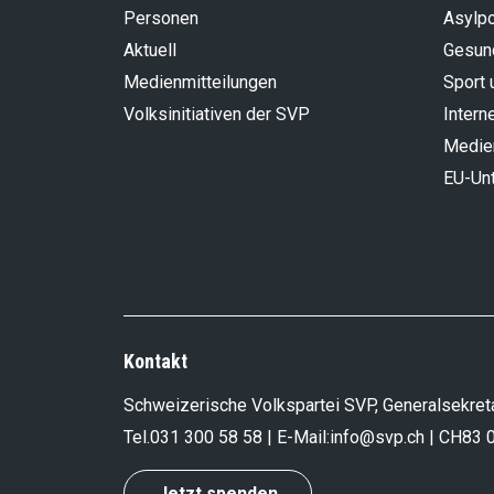
Personen
Asylpo
Aktuell
Gesun
Medienmitteilungen
Sport 
Volksinitiativen der SVP
Intern
Medie
EU-Un
Kontakt
Schweizerische Volkspartei SVP, Generalsekreta
Tel.
031 300 58 58
| E-Mail:
info@svp.ch
| CH83 
Jetzt spenden