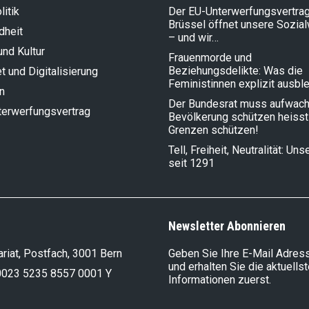
litik
Der EU-Unterwerfungsvertrag
Brüssel öffnet unsere Sozia
dheit
– und wir…
und Kultur
Frauenmorde und
Beziehungsdelikte: Was die
et und Digitalisierung
Feministinnen explizit ausbl
n
Der Bundesrat muss aufwach
terwerfungsvertrag
Bevölkerung schützen heisst
Grenzen schützen!
Tell, Freiheit, Neutralität: Un
seit 1291
Newsletter Abonnieren
riat, Postfach, 3001 Bern
Geben Sie Ihre E-Mail Adress
und erhalten Sie die aktuells
0023 5235 8557 0001 Y
Informationen zuerst.