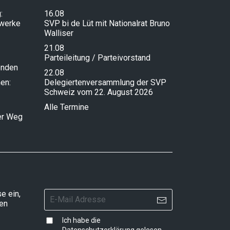
:
16.08
lwerke
SVP bi de Lüt mit Nationalrat Bruno
Walliser
21.08
Parteileitung / Parteivorstand
enden
22.08
en:
Delegiertenversammlung der SVP
Schweiz vom 22. August 2026
Alle Termine
ser Weg
e ein,
ten
Ich habe die