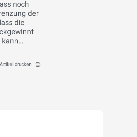
ass noch
renzung der
dass die
ückgewinnt
n kann…
Artikel drucken