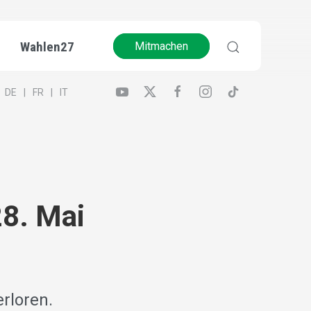
Wahlen27
Mitmachen
DE
FR
IT
8. Mai
rloren.