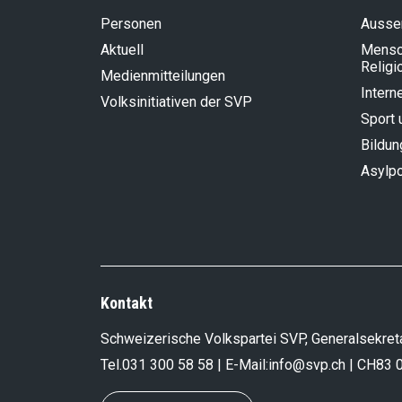
Personen
Aussen
Aktuell
Mensch
Religi
Medienmitteilungen
Intern
Volksinitiativen der SVP
Sport 
Bildun
Asylpo
Kontakt
Schweizerische Volkspartei SVP, Generalsekreta
Tel.
031 300 58 58
| E-Mail:
info@svp.ch
| CH83 