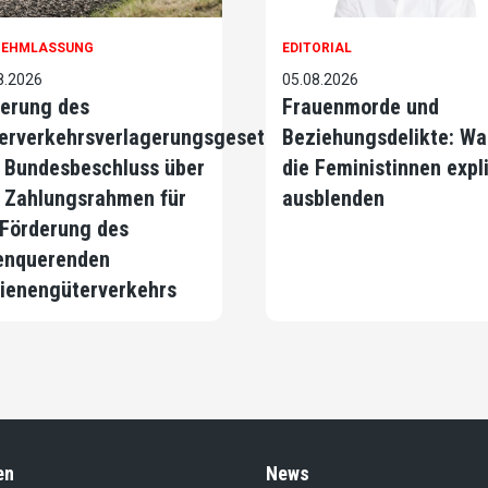
NEHMLASSUNG
EDITORIAL
8.2026
05.08.2026
erung des
Frauenmorde und
erverkehrsverlagerungsgesetzes
Beziehungsdelikte: Wa
 Bundesbeschluss über
die Feministinnen expli
 Zahlungsrahmen für
ausblenden
 Förderung des
enquerenden
ienengüterverkehrs
en
News