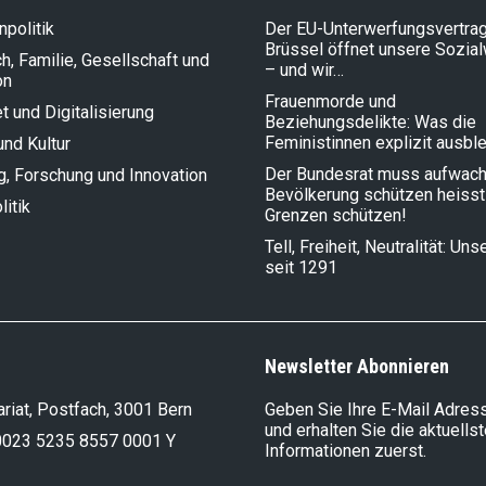
politik
Der EU-Unterwerfungsvertrag
Brüssel öffnet unsere Sozia
, Familie, Gesellschaft und
– und wir…
on
Frauenmorde und
et und Digitalisierung
Beziehungsdelikte: Was die
Feministinnen explizit ausbl
und Kultur
Der Bundesrat muss aufwach
g, Forschung und Innovation
Bevölkerung schützen heisst
litik
Grenzen schützen!
Tell, Freiheit, Neutralität: Un
seit 1291
Newsletter Abonnieren
riat, Postfach, 3001 Bern
Geben Sie Ihre E-Mail Adress
und erhalten Sie die aktuells
0023 5235 8557 0001 Y
Informationen zuerst.