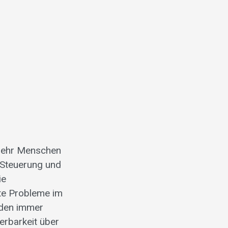
 mehr Menschen
 Steuerung und
ie
pte Probleme im
rden immer
uerbarkeit über