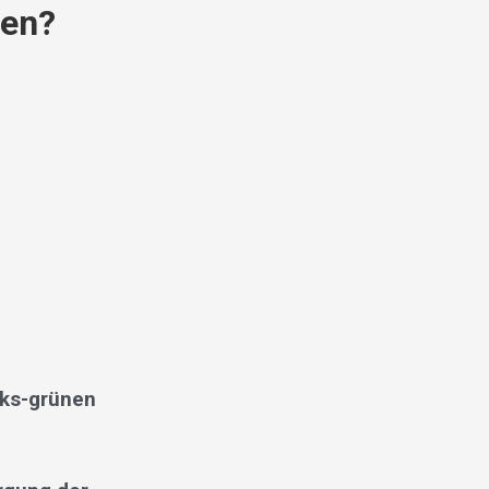
gen?
nks-grünen