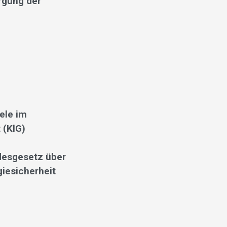
rgung der
ele im
 (KlG)
desgesetz über
giesicherheit