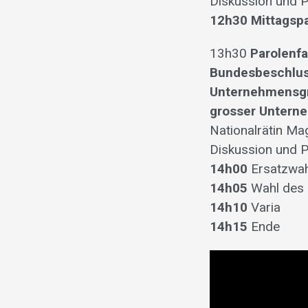
Diskussion und 
12h30 Mittagsp
13h30
Parolenf
Bundesbeschlus
Unternehmensgr
grosser Untern
Nationalrätin Ma
Diskussion und 
14h00
Ersatzwah
14h05
Wahl des 
14h10
Varia
14h15
Ende