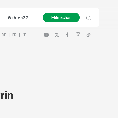
Wahlen27
Mitmachen
DE
FR
IT
rin