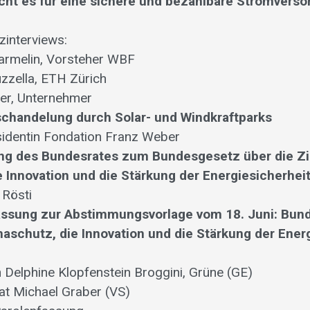
ht es für eine sichere und bezahlbare Stromverso
zinterviews:
armelin, Vorsteher WBF
uzzella, ETH Zürich
er, Unternehmer
chandelung durch Solar- und Windkraftparks
sidentin Fondation Franz Weber
ng des Bundesrates zum Bundesgesetz über die Zi
 Innovation und die Stärkung der Energiesicherheit
 Rösti
assung zur Abstimmungsvorlage vom 18. Juni: Bun
maschutz, die Innovation und die Stärkung der Ener
n Delphine Klopfenstein Broggini, Grüne (GE)
rat Michael Graber (VS)