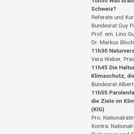
10h50 Was brauc
Schweiz?
Referate und Kur
Bundesrat Guy P
Prof. em. Lino G
Dr. Markus Bloch
11h30 Naturvers
Vera Weber, Prä
11h45 Die Haltu
Klimaschutz, die
Bundesrat Albert
11h55 Parolenf
die Ziele im Kli
(KlG)
Pro: Nationalräti
Kontra: National