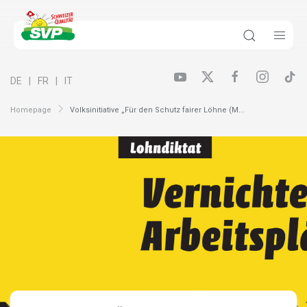
DE
FR
IT
Homepage
Volksinitiative „Für den Schutz fairer Löhne (M...