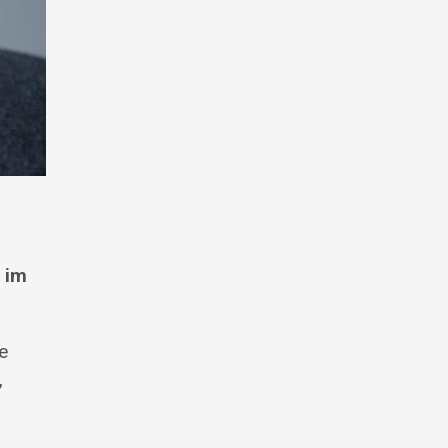
t im
e
,