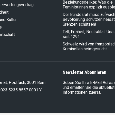
Beziehungsdelikte: Was die
terwerfungsvertrag
Feministinnen explizit ausbl
dheit
Der Bundesrat muss aufwach
Bevölkerung schützen heisst
und Kultur
Grenzen schützen!
e
Tell, Freiheit, Neutralität: Un
rt­schaft
seit 1291
Schweiz wird von französis
Kriminellen heimgesucht
Newsletter Abonnieren
riat, Postfach, 3001 Bern
Geben Sie Ihre E-Mail Adress
und erhalten Sie die aktuells
0023 5235 8557 0001 Y
Informationen zuerst.