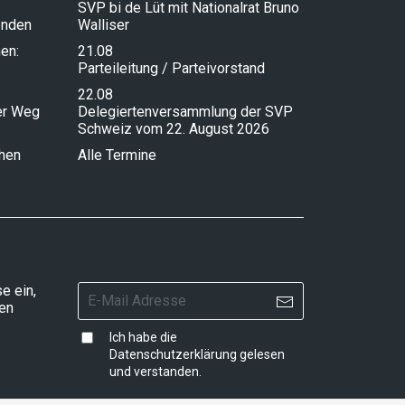
SVP bi de Lüt mit Nationalrat Bruno
enden
Walliser
en:
21.08
Parteileitung / Parteivorstand
22.08
ser Weg
Delegiertenversammlung der SVP
Schweiz vom 22. August 2026
chen
Alle Termine
e ein,
ten
Ich habe die
Datenschutzerklärung
gelesen
und verstanden.