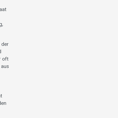
aat
g,
 der
d
 oft
 aus
t
den