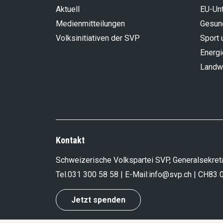
Aktuell
EU-Un
Medienmitteilungen
Gesun
Volksinitiativen der SVP
Sport 
Energi
Landwi
Kontakt
Schweizerische Volkspartei SVP, Generalsekreta
Tel.
031 300 58 58
| E-Mail:
info@svp.ch
| CH83 
Jetzt spenden