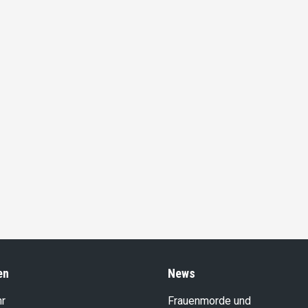
en
News
hr
Frauenmorde und