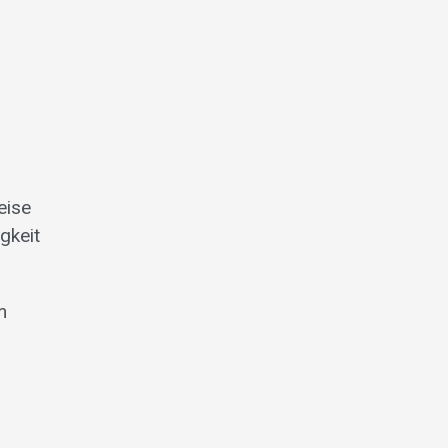
eise
gkeit
m