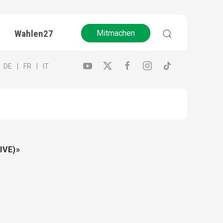
Wahlen27
Mitmachen
DE
FR
IT
IVE)»