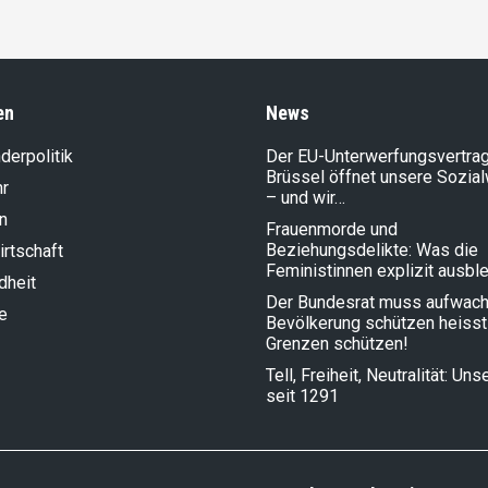
en
News
der­politik
Der EU-Unterwerfungsvertrag
Brüssel öffnet unsere Sozia
hr
– und wir…
n
Frauenmorde und
Beziehungsdelikte: Was die
rt­schaft
Feministinnen explizit ausbl
dheit
Der Bundesrat muss aufwach
e
Bevölkerung schützen heisst
Grenzen schützen!
Tell, Freiheit, Neutralität: Un
seit 1291