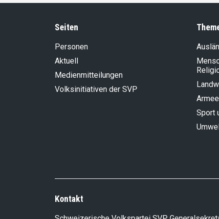
Seiten
Them
Personen
Auslän
Aktuell
Mensch
Religi
Medienmitteilungen
Landwi
Volksinitiativen der SVP
Armee
Sport 
Umwel
Kontakt
Schweizerische Volkspartei SVP, Generalsekreta