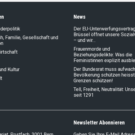
en
News
der­politik
Der EU-Unterwerfungsvertrag
Brüssel öffnet unsere Sozia
, Familie, Gesellschaft und
– und wir…
on
Frauenmorde und
rt­schaft
Beziehungsdelikte: Was die
Feministinnen explizit ausbl
Der Bundesrat muss aufwach
und Kultur
Bevölkerung schützen heisst
t
Grenzen schützen!
Tell, Freiheit, Neutralität: Un
seit 1291
Newsletter Abonnieren
riat, Postfach, 3001 Bern
Geben Sie Ihre E-Mail Adress