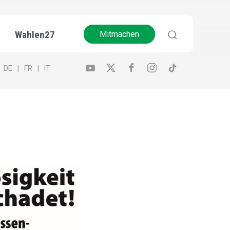
Wahlen27
Mitmachen
DE
FR
IT