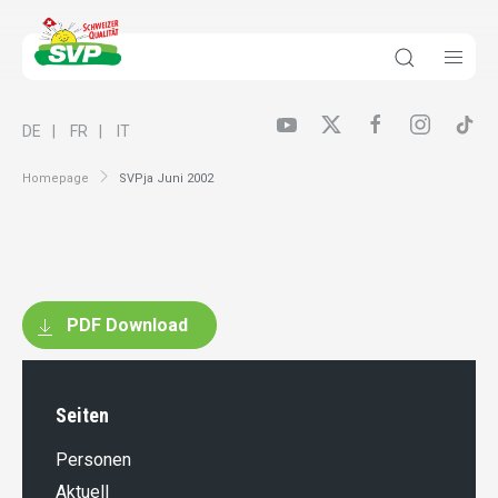
DE
FR
IT
Homepage
SVPja Juni 2002
PDF Download
Seiten
Personen
Aktuell