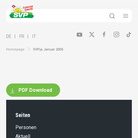
DE
FR
IT
Homepage
SVPja Januar 2005
PDF Download
Seiten
Personen
Aktuell