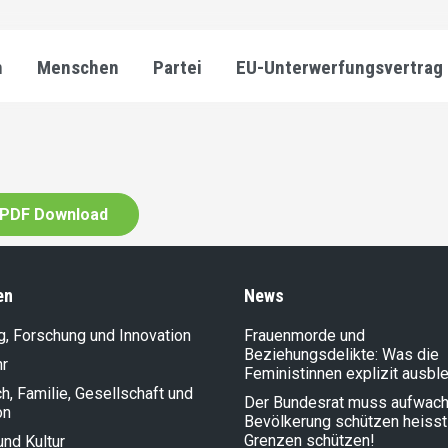
n
Menschen
Partei
EU-Unterwerfungsvertrag
PDF Download
en
News
g, Forschung und Innovation
Frauenmorde und
Beziehungsdelikte: Was die
hr
Feministinnen explizit ausbl
, Familie, Gesellschaft und
Der Bundesrat muss aufwach
on
Bevölkerung schützen heisst
Grenzen schützen!
und Kultur