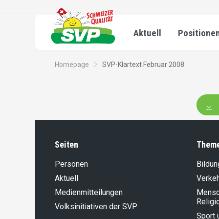
Aktuell
Positione
Homepage
SVP-Klartext Februar 2008
Seiten
Them
Personen
Bildun
Aktuell
Verke
Medienmitteilungen
Mensch
Religi
Volksinitiativen der SVP
Sport 