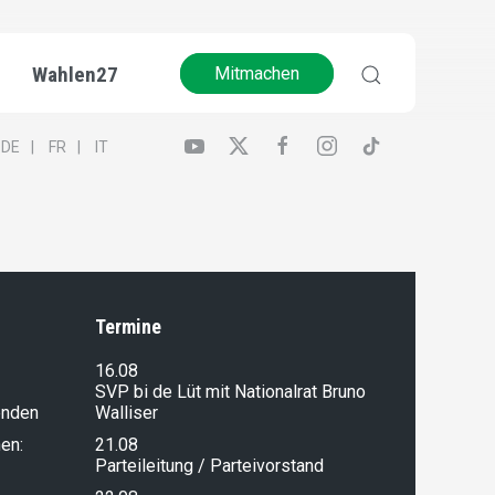
Wahlen27
Mitmachen
DE
FR
IT
Termine
16.08
SVP bi de Lüt mit Nationalrat Bruno
enden
Walliser
en:
21.08
Parteileitung / Parteivorstand