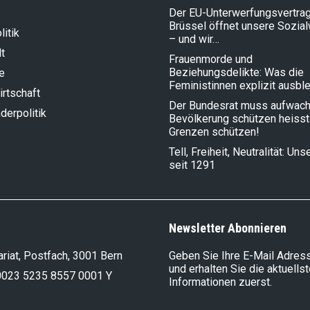
Der EU-Unterwerfungsvertrag
Brüssel öffnet unsere Sozia
litik
– und wir…
t
Frauenmorde und
Beziehungsdelikte: Was die
e
Feministinnen explizit ausbl
rt­schaft
Der Bundesrat muss aufwach
der­politik
Bevölkerung schützen heisst
Grenzen schützen!
Tell, Freiheit, Neutralität: Un
seit 1291
Newsletter Abonnieren
riat, Postfach, 3001 Bern
Geben Sie Ihre E-Mail Adress
und erhalten Sie die aktuells
0023 5235 8557 0001 Y
Informationen zuerst.