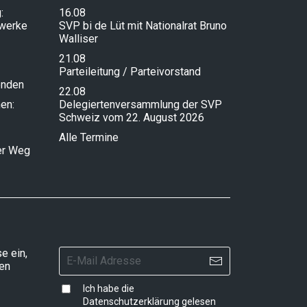
:
16.08
lwerke
SVP bi de Lüt mit Nationalrat Bruno
Walliser
21.08
Parteileitung / Parteivorstand
enden
22.08
en:
Delegiertenversammlung der SVP
Schweiz vom 22. August 2026
Alle Termine
ser Weg
e ein,
ten
Ich habe die
Datenschutzerklärung
gelesen