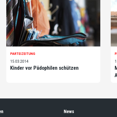
PARTEIZEITUNG
P
15.03.2014
1
Kinder vor Pädophilen schützen
M
A
en
News