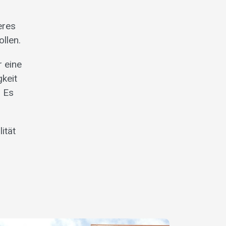
eres
llen.
r eine
keit
: Es
ität