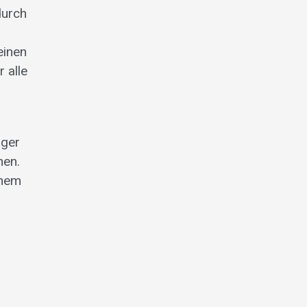
durch
einen
 alle
iger
hen.
inem