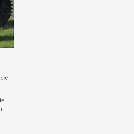
 sie
ie
n