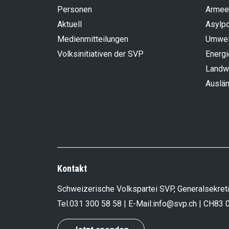
Personen
Armee
Aktuell
Asylpo
Medienmitteilungen
Umwel
Volksinitiativen der SVP
Energi
Landwi
Auslän
Kontakt
Schweizerische Volkspartei SVP, Generalsekreta
Tel.
031 300 58 58
| E-Mail:
info@svp.ch
| CH83 