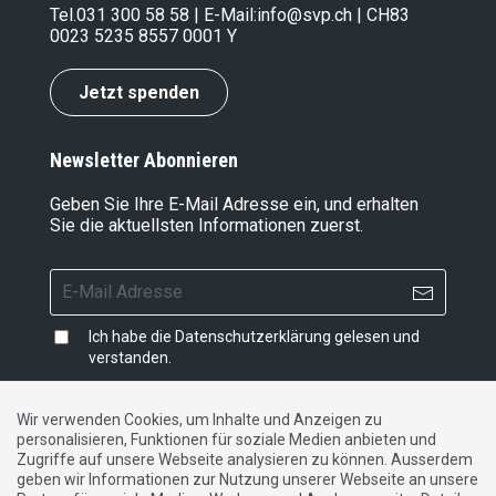
Tel.
031 300 58 58
| E-Mail:
info@svp.ch
| CH83
0023 5235 8557 0001 Y
Jetzt spenden
Newsletter Abonnieren
Geben Sie Ihre E-Mail Adresse ein, und erhalten
Sie die aktuellsten Informationen zuerst.
Ich habe die
Datenschutzerklärung
gelesen und
verstanden.
Wir verwenden Cookies, um Inhalte und Anzeigen zu
personalisieren, Funktionen für soziale Medien anbieten und
Impressum
|
Datenschutzerklärung
|
Kontakt
Zugriffe auf unsere Webseite analysieren zu können. Ausserdem
geben wir Informationen zur Nutzung unserer Webseite an unsere