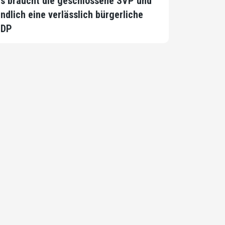
s braucht die geschlossene SVP und
ndlich eine verlässlich bürgerliche
FDP