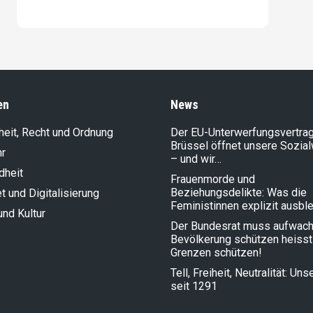
en
News
heit, Recht und Ordnung
Der EU-Unterwerfungsvertrag
Brüssel öffnet unsere Sozia
hr
– und wir…
dheit
Frauenmorde und
Beziehungsdelikte: Was die
et und Digitalisierung
Feministinnen explizit ausbl
und Kultur
Der Bundesrat muss aufwach
Bevölkerung schützen heisst
Grenzen schützen!
Tell, Freiheit, Neutralität: Un
seit 1291