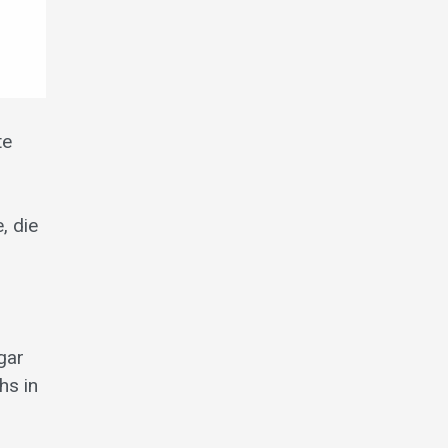
te
, die
gar
hs in