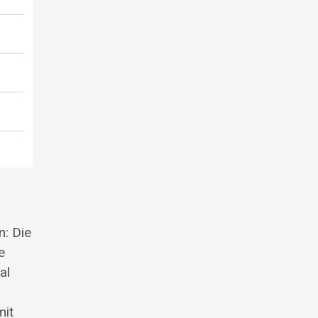
n: Die
e
al
mit